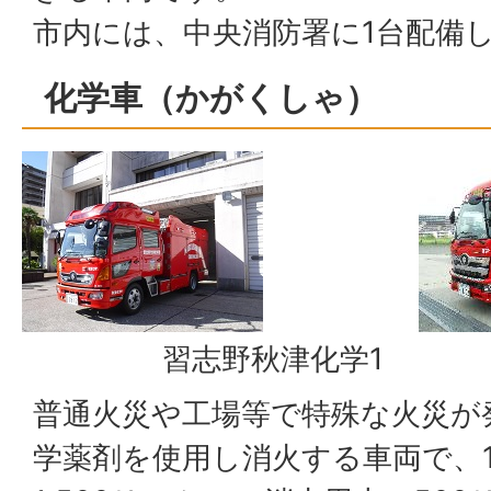
市内には、中央消防署に1台配備
化学車（かがくしゃ）
習志野秋津化学1
習
普通火災や工場等で特殊な火災が
学薬剤を使用し消火する車両で、1