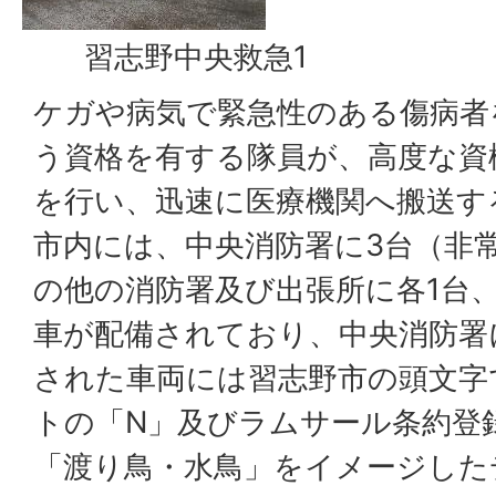
習志野中央救急1
ケガや病気で緊急性のある傷病者
う資格を有する隊員が、高度な資
を行い、迅速に医療機関へ搬送す
市内には、中央消防署に3台（非
の他の消防署及び出張所に各1台
車が配備されており、中央消防署
された車両には習志野市の頭文字
トの「N」及びラムサール条約登
「渡り鳥・水鳥」をイメージした