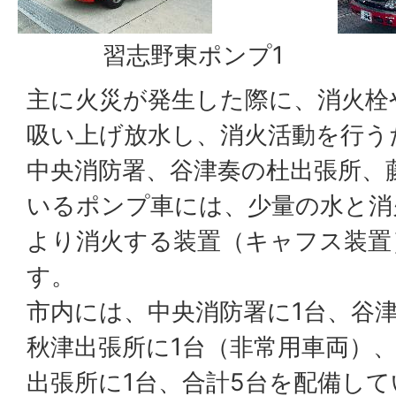
習志野東ポンプ1
習
主に火災が発生した際に、消火栓
吸い上げ放水し、消火活動を行う
中央消防署、谷津奏の杜出張所、
いるポンプ車には、少量の水と消
より消火する装置（キャフス装置
す。
市内には、中央消防署に1台、谷津
秋津出張所に1台（非常用車両）、
出張所に1台、合計5台を配備し