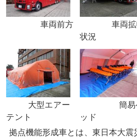
車両前方
車両拡
状況
大型エアー
簡易
テント
ッド
拠点機能形成車とは、東日本大震