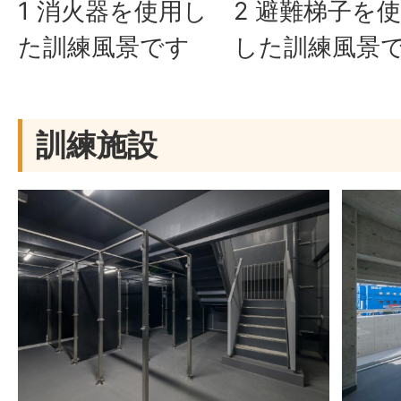
1 消火器を使用し
2 避難梯子を
た訓練風景です
した訓練風景
訓練施設