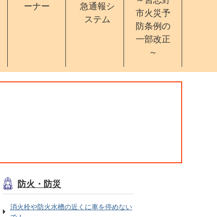
ーナー
急通報シ
市火災予
ステム
防条例の
一部改正
～
防火・防災
消火栓や防火水槽の近くに車を停めない
で！