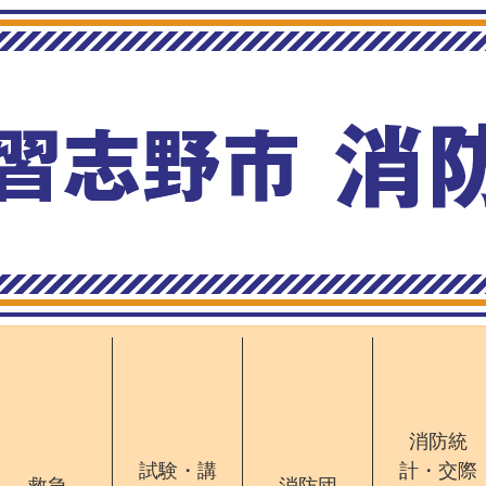
消防統
試験・講
計・交際
救急
消防団