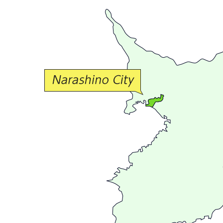
豊
か
な
交
流
が
広
が
る
ま
ち