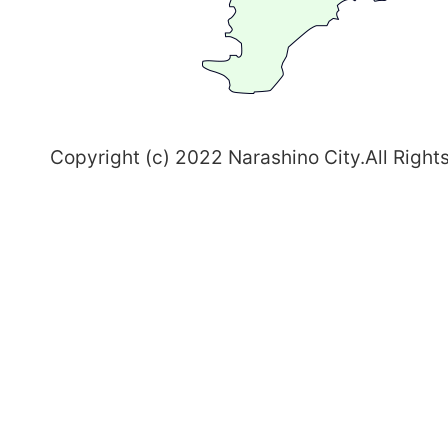
習
志
野
～
Copyright (c) 2022 Narashino City.All Right