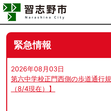
緊急情報
2026年08月03日
第六中学校正門西側の歩道通行規
（8/4現在）】