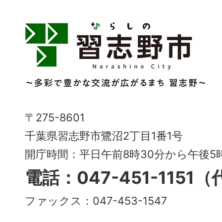
習
志
野
市
Narashino
〒275-8601
City
千葉県習志野市鷺沼2丁目1番1号
～
開庁時間：平日午前8時30分から午後
多
電話：047-451-1151
彩
ファックス：047-453-1547
で