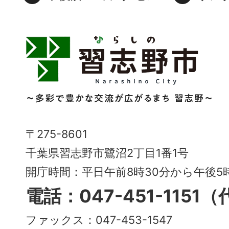
習
志
野
市
Narashino
〒275-8601
City
千葉県習志野市鷺沼2丁目1番1号
～
開庁時間：平日午前8時30分から午後
多
電話：047-451-1151
彩
ファックス：047-453-1547