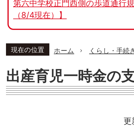
第六中学校正門西側の歩道通行規
（8/4現在）】
現在の位置
ホーム
くらし・手続
出産育児一時金の
更