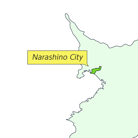
で
豊
か
な
交
流
が
広
が
る
ま
ち