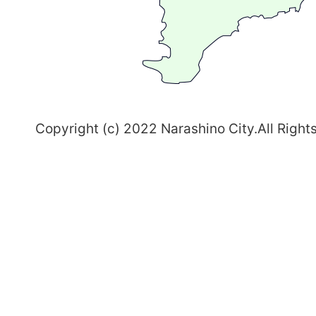
習
志
野
～
Copyright (c) 2022 Narashino City.All Right