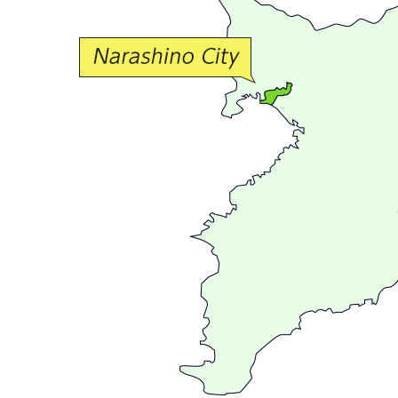
交
流
が
広
が
る
ま
ち
習
志
野