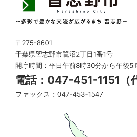
志
野
市
Narashino
〒275-8601
City
千葉県習志野市鷺沼2丁目1番1号
～
開庁時間：平日午前8時30分から午後
多
電話：047-451-1151
彩
ファックス：047-453-1547
で
豊
か
な