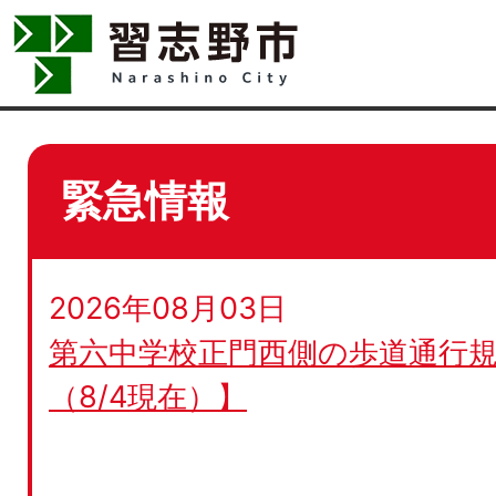
緊急情報
2026年08月03日
第六中学校正門西側の歩道通行規
（8/4現在）】