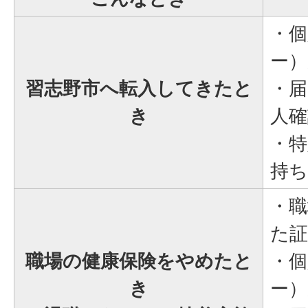
・個
ー
習志野市へ転入してきたと
・届
き
人確
・特
持ち
・職
た証
職場の健康保険をやめたと
・個
き
ー