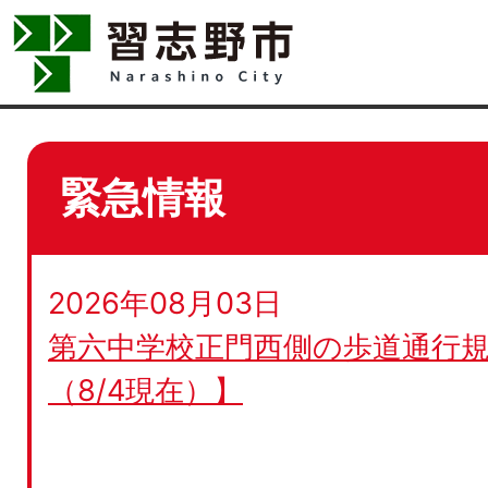
緊急情報
2026年08月03日
第六中学校正門西側の歩道通行規
（8/4現在）】