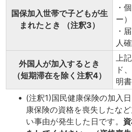
・個
国保加入世帯で子どもが生
ー
まれたとき （注釈3）
・届
人確
上記
外国人が加入するとき
ド、
（短期滞在を除く注釈4）
明書
(注釈1)国民健康保険の加入
康保険の資格を喪失したなど
い事由が発生した日です。
資