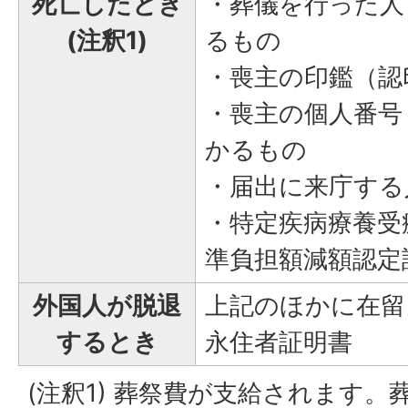
死亡したとき
・葬儀を行った人
(注釈1)
るもの
・喪主の印鑑（認
・喪主の個人番号
かるもの
・届出に来庁する
・特定疾病療養受
準負担額減額認定
外国人が脱退
上記のほかに在留
するとき
永住者証明書
(注釈1) 葬祭費が支給されます