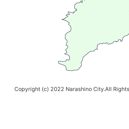
が
る
ま
ち
習
志
野
～
Copyright (c) 2022 Narashino City.All Right