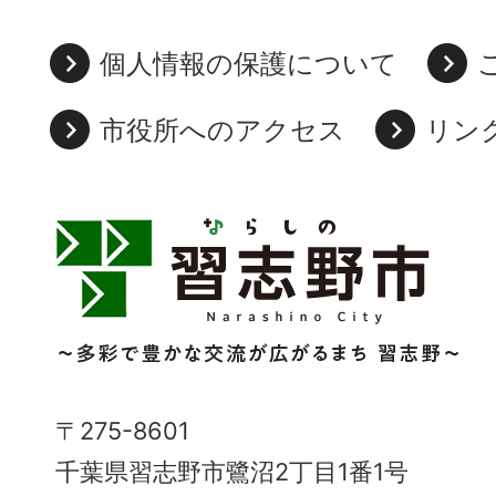
個人情報の保護について
市役所へのアクセス
リン
習
志
野
市
Narashino
〒275-8601
City
千葉県習志野市鷺沼2丁目1番1号