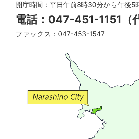
～
開庁時間：平日午前8時30分から午後
多
電話：047-451-1151
彩
ファックス：047-453-1547
で
豊
か
な
交
流
が
広