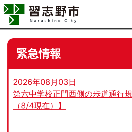
緊急情報
2026年08月03日
第六中学校正門西側の歩道通行規
（8/4現在）】