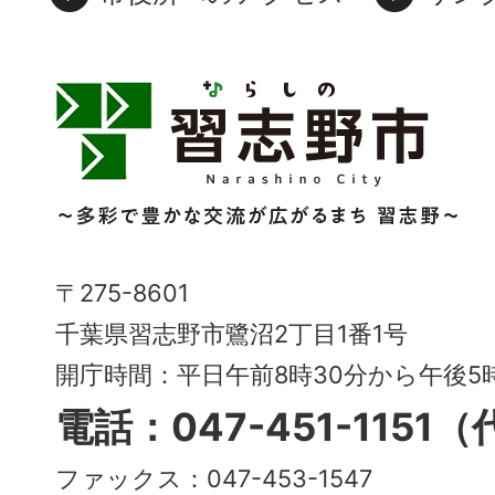
習
志
野
市
Narashino
〒275-8601
City
千葉県習志野市鷺沼2丁目1番1号
～
開庁時間：平日午前8時30分から午後
多
電話：047-451-1151
彩
ファックス：047-453-1547