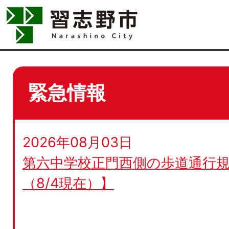
緊急情報
2026年08月03日
第六中学校正門西側の歩道通行規
（8/4現在）】