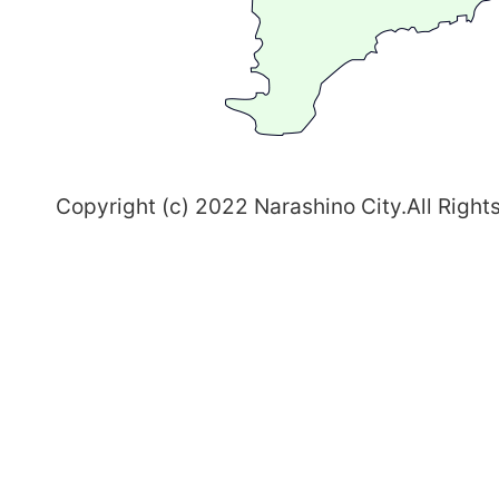
習
志
野
～
Copyright (c) 2022 Narashino City.All Right