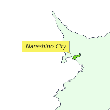
で
豊
か
な
交
流
が
広
が
る
ま
ち