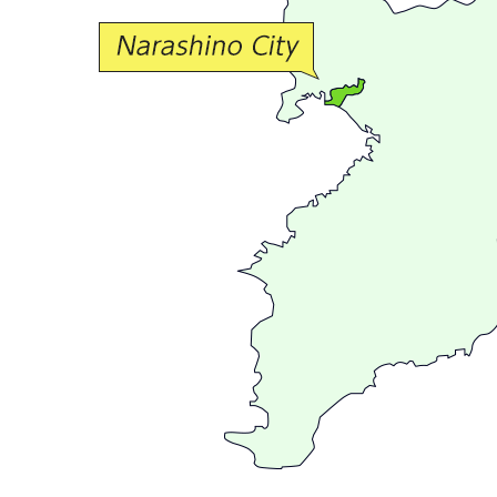
交
流
が
広
が
る
ま
ち
習
志
野