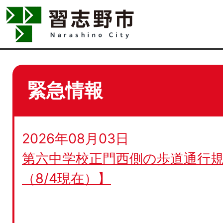
緊急情報
2026年08月03日
第六中学校正門西側の歩道通行規
（8/4現在）】