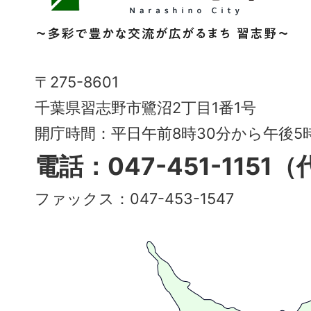
野
市
Narashino
〒275-8601
City
千葉県習志野市鷺沼2丁目1番1号
～
開庁時間：平日午前8時30分から午後
多
電話：047-451-1151
彩
ファックス：047-453-1547
で
豊
か
な