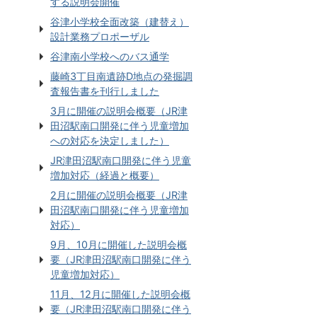
する説明会開催
谷津小学校全面改築（建替え）
設計業務プロポーザル
谷津南小学校へのバス通学
藤崎3丁目南遺跡D地点の発掘調
査報告書を刊行しました
3月に開催の説明会概要（JR津
田沼駅南口開発に伴う児童増加
への対応を決定しました）
JR津田沼駅南口開発に伴う児童
増加対応（経過と概要）
2月に開催の説明会概要（JR津
田沼駅南口開発に伴う児童増加
対応）
9月、10月に開催した説明会概
要（JR津田沼駅南口開発に伴う
児童増加対応）
11月、12月に開催した説明会概
要（JR津田沼駅南口開発に伴う