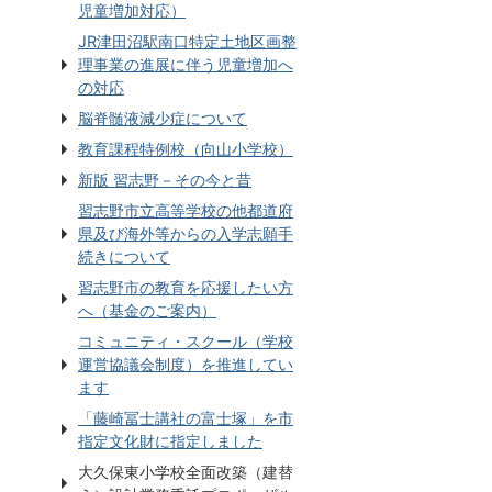
児童増加対応）
JR津田沼駅南口特定土地区画整
理事業の進展に伴う児童増加へ
の対応
脳脊髄液減少症について
教育課程特例校（向山小学校）
新版 習志野－その今と昔
習志野市立高等学校の他都道府
県及び海外等からの入学志願手
続きについて
習志野市の教育を応援したい方
へ（基金のご案内）
コミュニティ・スクール（学校
運営協議会制度）を推進してい
ます
「藤崎冨士講社の富士塚」を市
指定文化財に指定しました
大久保東小学校全面改築（建替