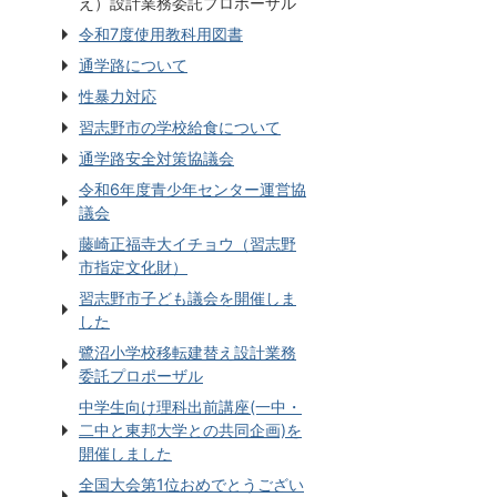
え）設計業務委託プロポーザル
令和7度使用教科用図書
通学路について
性暴力対応
習志野市の学校給食について
通学路安全対策協議会
令和6年度青少年センター運営協
議会
藤崎正福寺大イチョウ（習志野
市指定文化財）
習志野市子ども議会を開催しま
した
鷺沼小学校移転建替え設計業務
委託プロポーザル
中学生向け理科出前講座(一中・
二中と東邦大学との共同企画)を
開催しました
全国大会第1位おめでとうござい