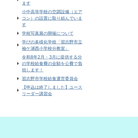
ます
小中高等学校の空調設備（エア
コン）の設置に取り組んでいま
す
学校写真展の開催について
学びの多様化学校「習志野市立
袖ケ浦西小学校分教室」
令和8年2月・3月に提供する分
の学校給食費の全額を公費で負
担します！
習志野市学校給食運営委員会
【申込は終了しました】ユース
リーダー講習会