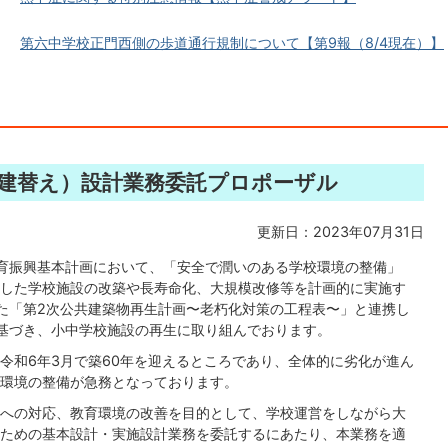
第六中学校正門西側の歩道通行規制について【第9報（8/4現在）】
建替え）設計業務委託プロポーザル
更新日：2023年07月31日
育振興基本計画において、「安全で潤いのある学校環境の整備」
した学校施設の改築や長寿命化、大規模改修等を計画的に実施す
た「第2次公共建築物再生計画〜老朽化対策の工程表〜」と連携し
基づき、小中学校施設の再生に取り組んでおります。
令和6年3月で築60年を迎えるところであり、全体的に劣化が進ん
環境の整備が急務となっております。
への対応、教育環境の改善を目的として、学校運営をしながら大
ための基本設計・実施設計業務を委託するにあたり、本業務を適