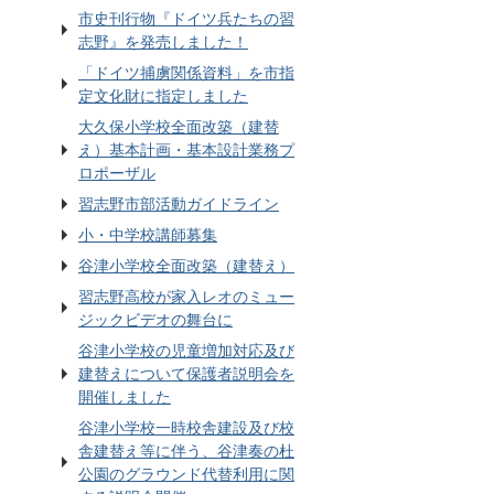
市史刊行物『ドイツ兵たちの習
志野』を発売しました！
「ドイツ捕虜関係資料」を市指
定文化財に指定しました
大久保小学校全面改築（建替
え）基本計画・基本設計業務プ
ロポーザル
習志野市部活動ガイドライン
小・中学校講師募集
谷津小学校全面改築（建替え）
習志野高校が家入レオのミュー
ジックビデオの舞台に
谷津小学校の児童増加対応及び
建替えについて保護者説明会を
開催しました
谷津小学校一時校舎建設及び校
舎建替え等に伴う、谷津奏の杜
公園のグラウンド代替利用に関