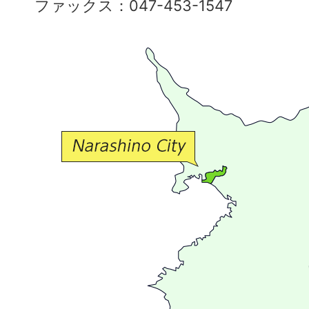
ファックス：047-453-1547
で
豊
か
な
交
流
が
広
が
る
ま