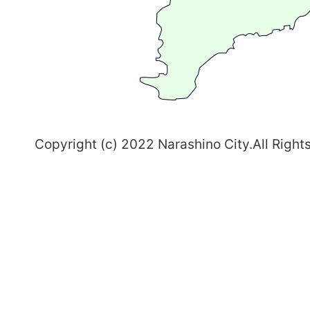
ち
習
志
野
～
Copyright (c) 2022 Narashino City.All Right