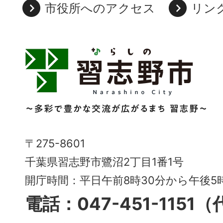
市役所へのアクセス
リン
習
志
野
市
Narashino
〒275-8601
City
千葉県習志野市鷺沼2丁目1番1号
～
開庁時間：平日午前8時30分から午後
多
電話：047-451-1151
彩