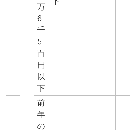
下
万
6
千
5
百
円
以
下
前
年
の