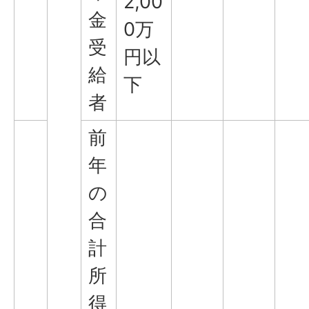
2,00
金
0万
受
円以
給
下
者
前
年
の
合
計
所
得