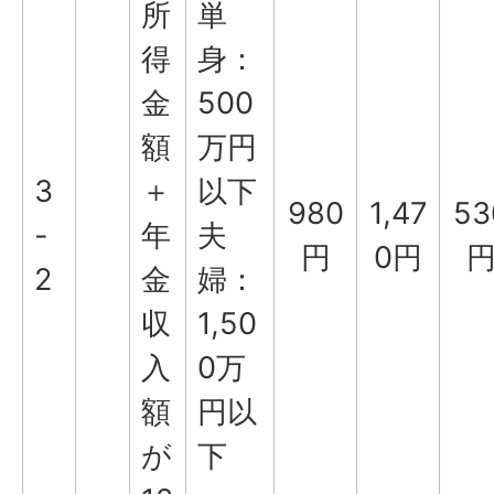
所
単
得
身：
金
500
額
万円
3
＋
以下
980
1,47
53
-
年
夫
円
0円
2
金
婦：
収
1,50
入
0万
額
円以
が
下