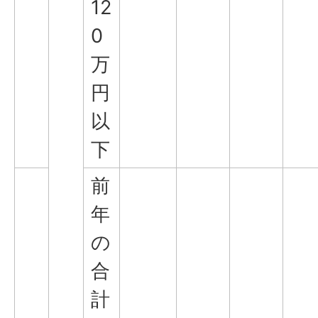
12
0
万
円
以
下
前
年
の
合
計