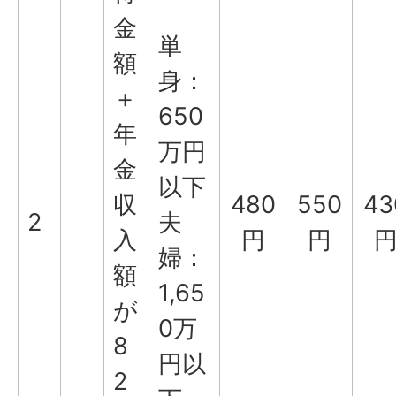
金
単
額
身：
＋
650
年
万円
金
以下
収
480
550
43
2
夫
入
円
円
婦：
額
1,65
が
0万
8
円以
2