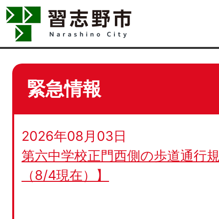
緊急情報
2026年08月03日
第六中学校正門西側の歩道通行規
（8/4現在）】