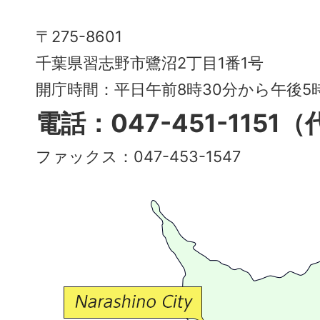
Narashino
〒275-8601
City
千葉県習志野市鷺沼2丁目1番1号
～
開庁時間：平日午前8時30分から午後
多
電話：047-451-1151
彩
ファックス：047-453-1547
で
豊
か
な
交
流