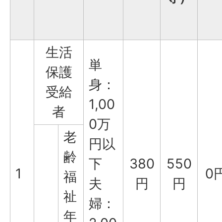
生活
単
保護
身：
受給
1,00
者
0万
老
円以
齢
下
380
550
1
0
福
夫
円
円
祉
婦：
年