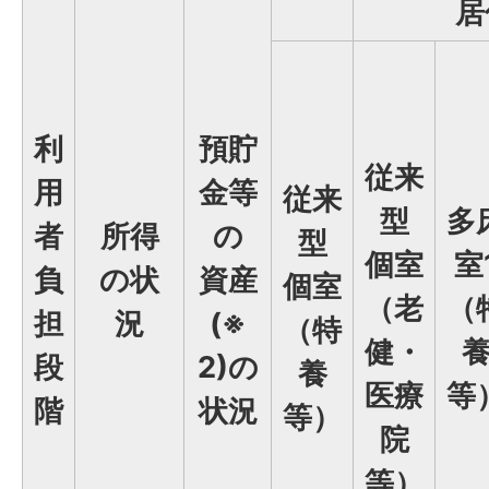
居
利
預貯
従来
用
金等
従来
型
多
者
所得
の
型
個室
室
負
の状
資産
個室
（老
（
担
況
(※
（特
健・
段
2)の
養
医療
等
階
状況
等）
院
等）