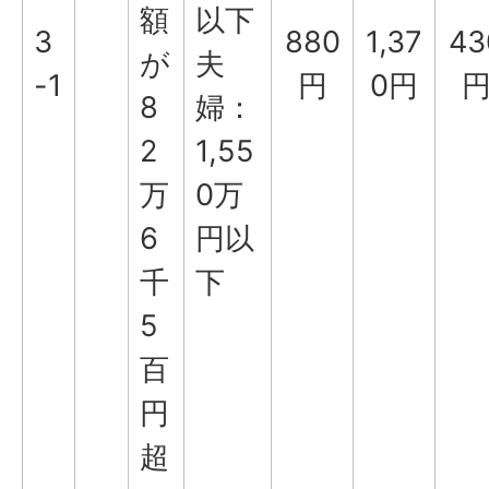
額
以下
3
880
1,37
43
が
夫
-1
円
0円
8
婦：
2
1,55
万
0万
6
円以
千
下
5
百
円
超