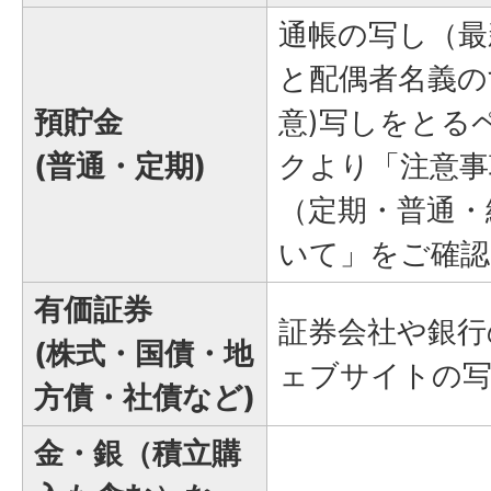
通帳の写し（最
と配偶者名義の
預貯金
意)写しをとる
(普通・定期)
クより「注意事
（定期・普通・
いて」をご確認
有価証券
証券会社や銀行
(株式・国債・地
ェブサイトの
方債・社債など)
金・銀（積立購