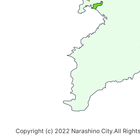
が
広
が
る
ま
ち
習
志
野
～
Copyright (c) 2022 Narashino City.All Right