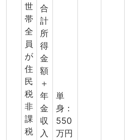
世
合
帯
計
全
所
員
得
が
金
住
額
民
＋
税
年
単
非
金
身：
課
収
550
税
入
万円