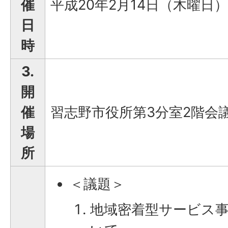
催
平成20年2月14日（木曜日）
日
時
3.
開
催
習志野市役所第3分室2階会
場
所
＜議題＞
地域密着型サービス