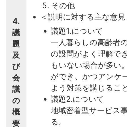
その他
＜説明に対する主な意見
4.
議題1.について
議
一人暮らしの高齢者
題
の設問がよく理解で
及
もいない場合が多い
び
ができ、かつアンケ
会
よう対策を講じるこ
議
議題2.について
の
地域密着型サービス
概
る。
要