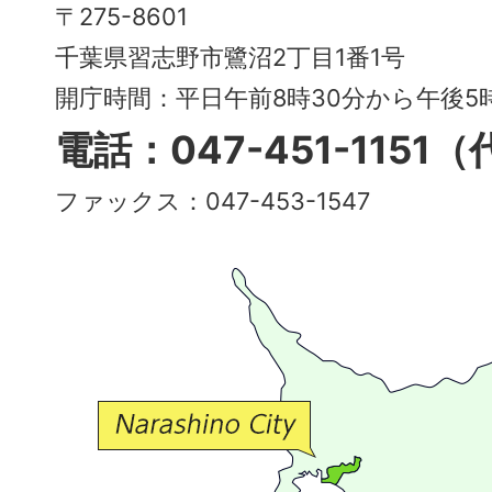
Narashino
〒275-8601
City
千葉県習志野市鷺沼2丁目1番1号
～
開庁時間：平日午前8時30分から午後
多
電話：047-451-1151
彩
ファックス：047-453-1547
で
豊
か
な
交
流
が