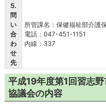
5.
問
い
所管課名：保健福祉部介護
合
電話：047-451-1151
わ
内線：337
せ
先
平成19年度第1回習志
協議会の内容