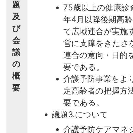
題
75歳以上の健康診
及
年4月以降後期高
び
て広域連合が実施
会
営に支障をきたさ
議
連合の意向・目的
の
要である。
概
介護予防事業をよ
要
定高齢者の把握方
要である。
議題3.について
介護予防ケアマネ