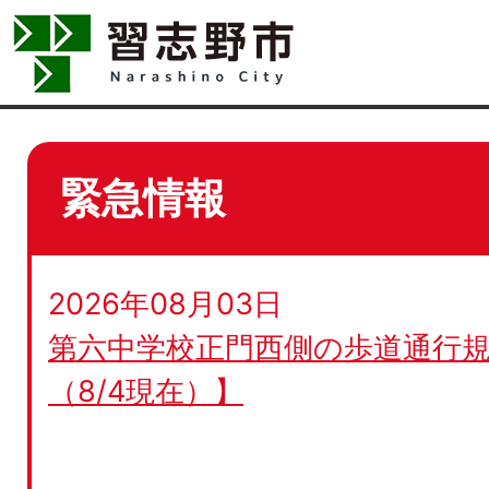
緊急情報
2026年08月03日
第六中学校正門西側の歩道通行規
（8/4現在）】