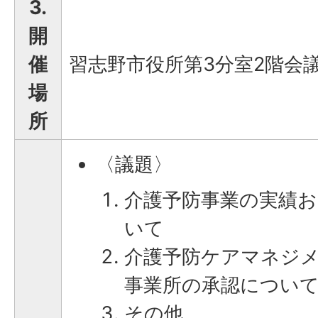
3.
開
催
習志野市役所第3分室2階会
場
所
〈議題〉
介護予防事業の実績
いて
介護予防ケアマネジ
事業所の承認につい
その他