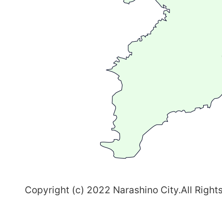
広
が
る
ま
ち
習
志
野
～
Copyright (c) 2022 Narashino City.All Right