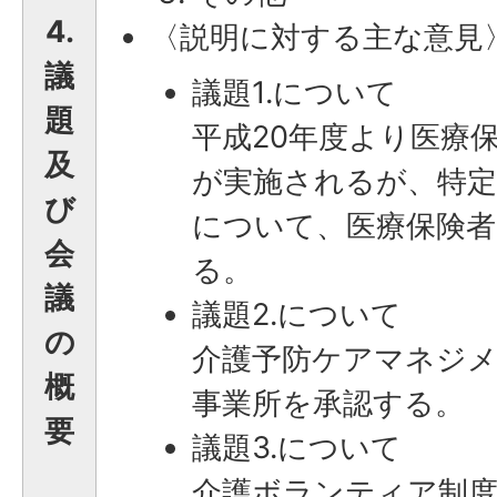
4.
〈説明に対する主な意見
議
議題1.について
題
平成20年度より医療
及
が実施されるが、特定
び
について、医療保険者
会
る。
議
議題2.について
の
介護予防ケアマネジ
概
事業所を承認する。
要
議題3.について
介護ボランティア制