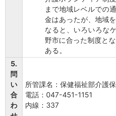
まで地域レベルでの
金はあったが、地域
なると、いろいろな
野市に合った制度と
ある。
5.
問
い
所管課名：保健福祉部介護保
合
電話：047-451-1151
わ
内線：337
せ