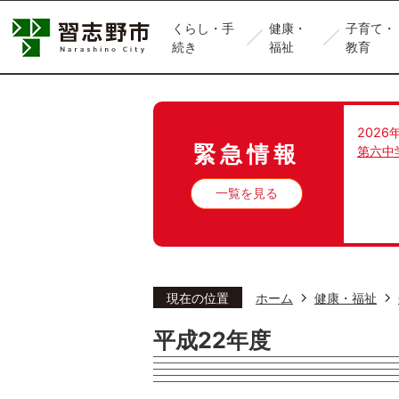
くらし・手
健康・
子育て・
続き
福祉
教育
2026
緊急情報
第六中
一覧を見る
現在の位置
ホーム
健康・福祉
平成22年度