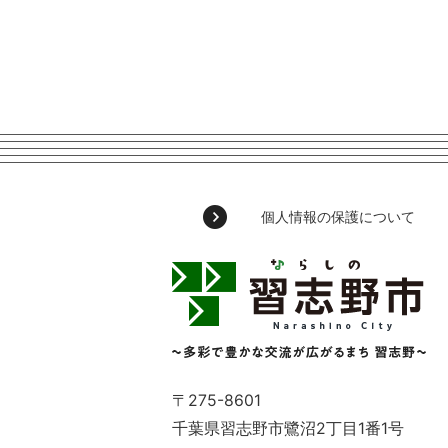
個人情報の保護について
習
志
野
市
Narashino
City
～
〒275-8601
多
千葉県習志野市鷺沼2丁目1番1号
彩