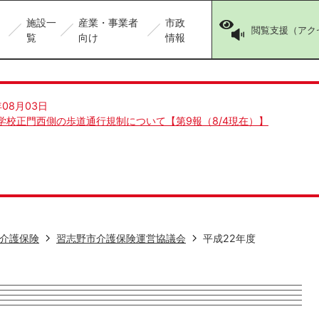
施設一
産業・事業者
市政
閲覧支援（アク
覧
向け
情報
年08月03日
学校正門西側の歩道通行規制について【第9報（8/4現在）】
介護保険
習志野市介護保険運営協議会
平成22年度