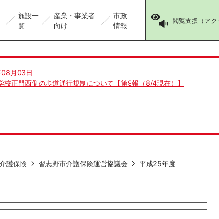
施設一
産業・事業者
市政
閲覧支援（アク
覧
向け
情報
年08月03日
学校正門西側の歩道通行規制について【第9報（8/4現在）】
介護保険
習志野市介護保険運営協議会
平成25年度