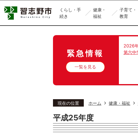
くらし・手
健康・
子育て・
続き
福祉
教育
2026
緊急情報
第六中
一覧を見る
現在の位置
ホーム
健康・福祉
平成25年度