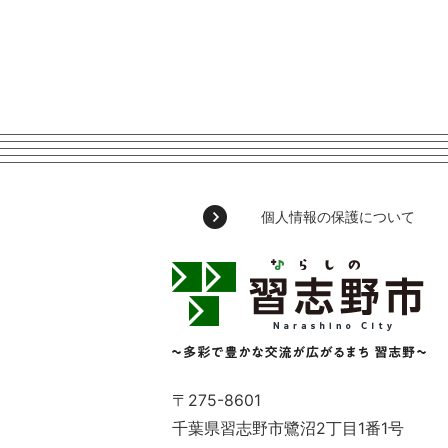
個人情報の保護について
習
志
野
市
Narashino
City
～
〒275-8601
多
千葉県習志野市鷺沼2丁目1番1号
彩