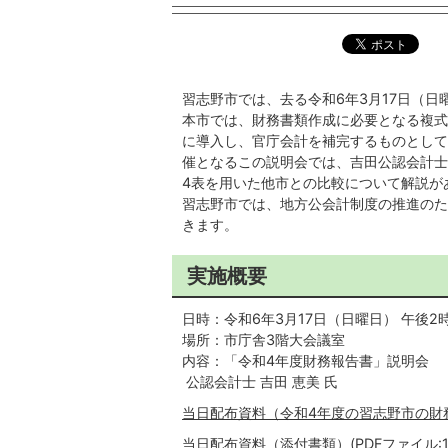
習志野市では、去る令和6年3月17日（
本市では、財務書類作成に必要となる複式
に導入し、官庁会計を補完するものとして
催となるこの説明会では、吉田公認会計士
4表を用いた他市との比較について解説が
習志野市では、地方公会計制度の推進のた
きます。
実施概要
日時：令和6年3月17日（日曜日） 午後2
場所：市庁舎3階大会議室
内容：「令和4年度財務報告書」説明会
公認会計士 吉田 恵美 氏
当日配布資料（令和4年度の習志野市の財務書
当日配布資料（添付書類）(PDFファイル:192