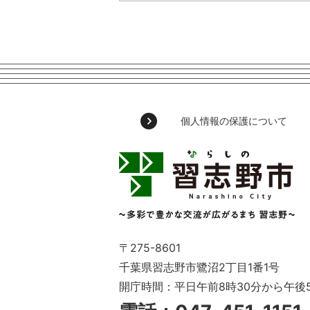
個人情報の保護について
習
志
野
市
Narashino
City
～
〒275-8601
多
千葉県習志野市鷺沼2丁目1番1号
彩
開庁時間：平日午前8時30分から午後
で
豊