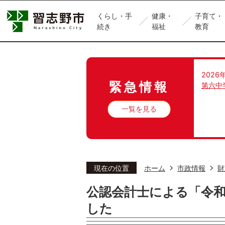
くらし・手
健康・
子育て・
続き
福祉
教育
2026
緊急情報
第六中
一覧を見る
現在の位置
ホーム
市政情報
財
公認会計士による「令和
した