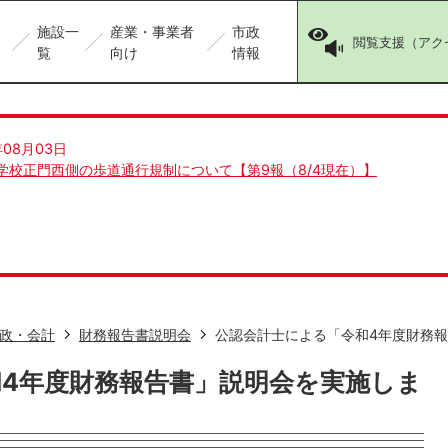
施設一
産業・事業者
市政
閲覧支援（アク
覧
向け
情報
年08月03日
学校正門西側の歩道通行規制について【第9報（8/4現在）】
政・会計
財務報告書説明会
公認会計士による「令和4年度財務
4年度財務報告書」説明会を実施しま