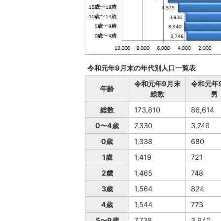
令和元年9月末の年代別人口一覧表
令和元年9月末
令和元年
年齢
総数
男
総数
173,810
86,614
0〜4歳
7,330
3,746
0歳
1,338
680
1歳
1,419
721
2歳
1,465
748
3歳
1,564
824
4歳
1,544
773
5〜9歳
7,738
3,940