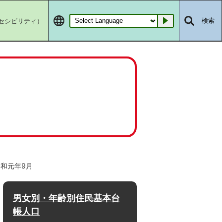
セシビリティ）
検索
Go
令和元年9月
男女別・年齢別住民基本台
帳人口