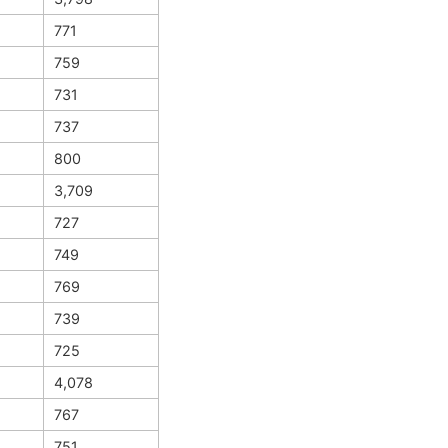
771
759
731
737
800
3,709
727
749
769
739
725
4,078
767
751