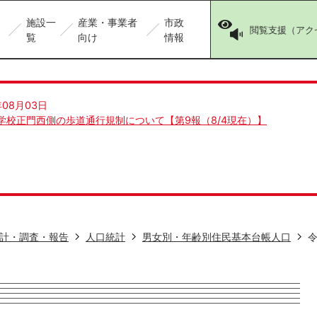
施設一
産業・事業者
市政
閲覧支援（アク
覧
向け
情報
年08月03日
学校正門西側の歩道通行規制について【第9報（8/4現在）】
計・調査・報告
人口統計
男女別・年齢別住民基本台帳人口