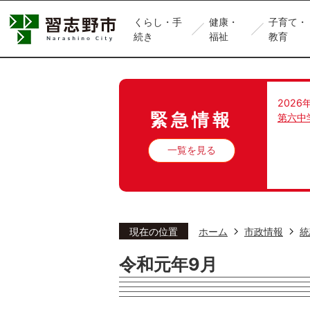
くらし・手
健康・
子育て・
続き
福祉
教育
2026
緊急情報
第六中
一覧を見る
現在の位置
ホーム
市政情報
統
令和元年9月