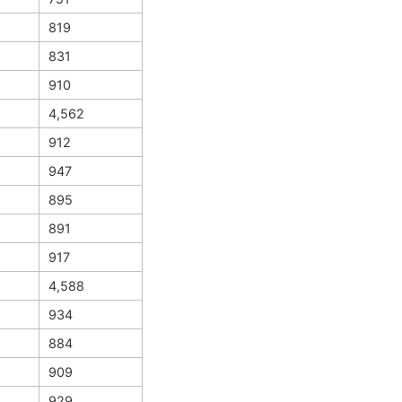
819
831
910
4,562
912
947
895
891
917
4,588
934
884
909
929