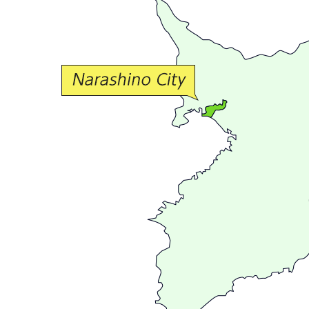
か
な
交
流
が
広
が
る
ま
ち
習