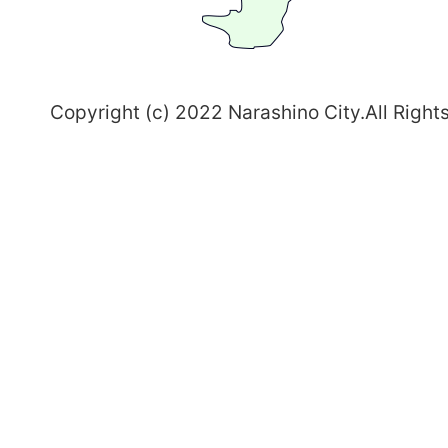
志
野
～
Copyright (c) 2022 Narashino City.All Right