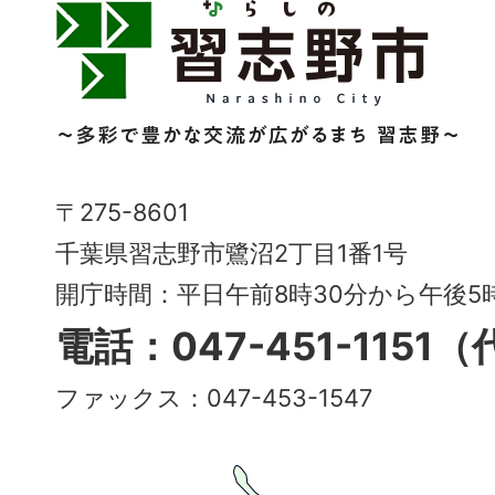
習
志
野
市
Narashino
〒275-8601
City
千葉県習志野市鷺沼2丁目1番1号
～
開庁時間：平日午前8時30分から午後
多
電話：047-451-1151
彩
ファックス：047-453-1547
で
豊