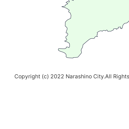
ま
ち
習
志
野
～
Copyright (c) 2022 Narashino City.All Right