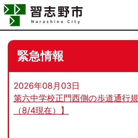
緊急情報
2026年08月03日
第六中学校正門西側の歩道通行規
（8/4現在）】