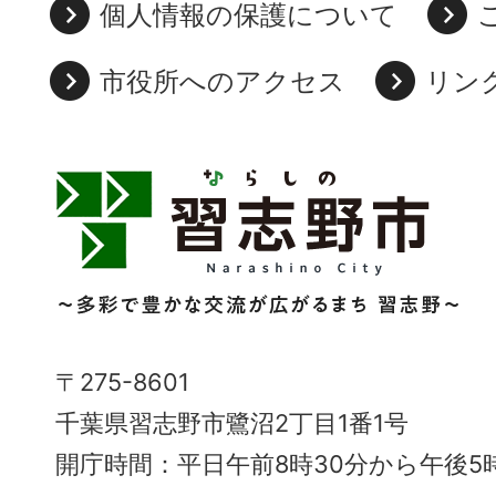
個人情報の保護について
市役所へのアクセス
リン
習
志
野
市
Narashino
〒275-8601
City
千葉県習志野市鷺沼2丁目1番1号
～
開庁時間：平日午前8時30分から午後