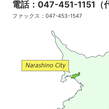
多
電話：047-451-1151
彩
ファックス：047-453-1547
で
豊
か
な
交
流
が
広
が
る