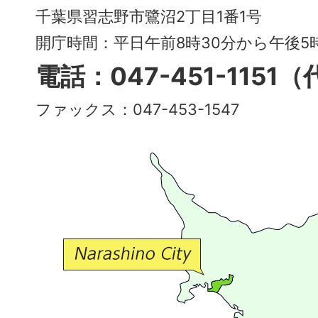
City
千葉県習志野市鷺沼2丁目1番1号
～
開庁時間：平日午前8時30分から午後
多
電話：047-451-1151
彩
ファックス：047-453-1547
で
豊
か
な
交
流
が