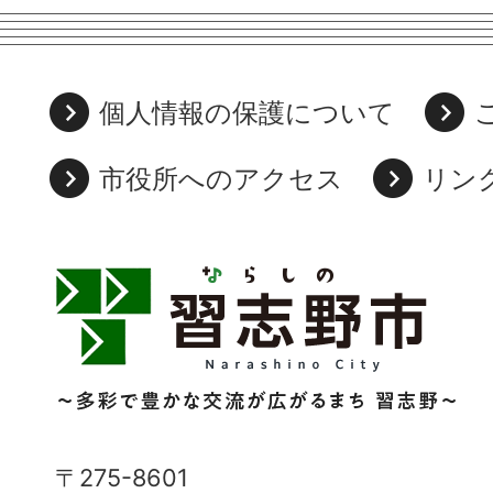
個人情報の保護について
市役所へのアクセス
リン
習
志
野
市
Narashino
〒275-8601