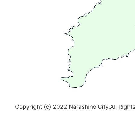
広
が
る
ま
ち
習
志
野
～
Copyright (c) 2022 Narashino City.All Right