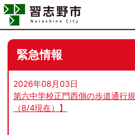
緊急情報
2026年08月03日
第六中学校正門西側の歩道通行規
（8/4現在）】