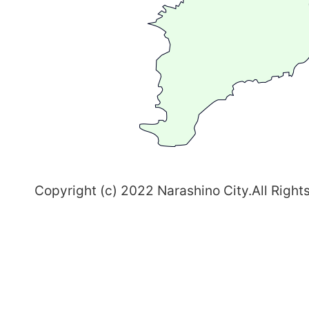
る
ま
ち
習
志
野
～
Copyright (c) 2022 Narashino City.All Right