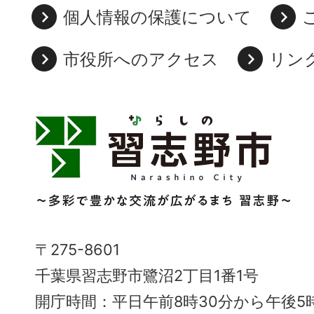
個人情報の保護について
市役所へのアクセス
リン
習
志
野
市
Narashino
〒275-8601
City
千葉県習志野市鷺沼2丁目1番1号
～
開庁時間：平日午前8時30分から午後