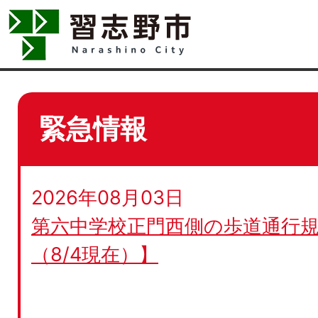
緊急情報
2026年08月03日
第六中学校正門西側の歩道通行規
（8/4現在）】