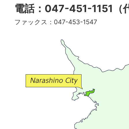
多
電話：047-451-1151
彩
ファックス：047-453-1547
で
豊
か
な
交
流
が
広
が