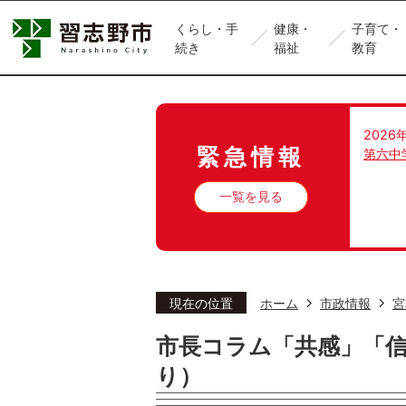
くらし・手
健康・
子育て・
続き
福祉
教育
2026
緊急情報
第六中
一覧を見る
現在の位置
ホーム
市政情報
宮
市長コラム「共感」「
り）