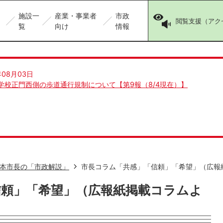
施設一
産業・事業者
市政
閲覧支援（アク
覧
向け
情報
年08月03日
学校正門西側の歩道通行規制について【第9報（8/4現在）】
本市長の「市政解説」
市長コラム「共感」「信頼」「希望」（広報
信頼」「希望」（広報紙掲載コラムよ