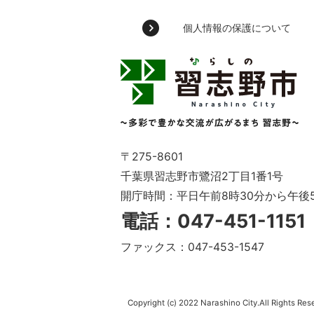
個人情報の保護について
習
志
野
市
Narashino
City
～
〒275-8601
多
千葉県習志野市鷺沼2丁目1番1号
彩
開庁時間：平日午前8時30分から午後
で
豊
電話：047-451-115
か
な
ファックス：047-453-1547
交
流
が
広
Copyright (c) 2022 Narashino City.All Rights Res