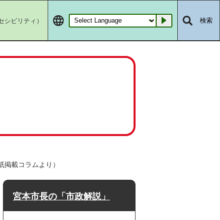
セシビリティ）
検索
Go
紙掲載コラムより）
宮本市長の「市政解説」