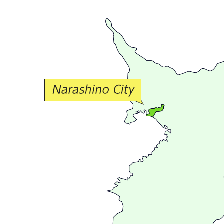
豊
か
な
交
流
が
広
が
る
ま
ち