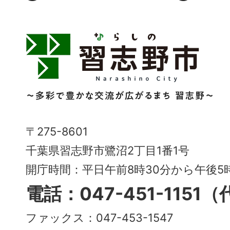
習
志
野
市
Narashino
〒275-8601
City
千葉県習志野市鷺沼2丁目1番1号
～
開庁時間：平日午前8時30分から午後
多
電話：047-451-1151
彩
ファックス：047-453-1547
で