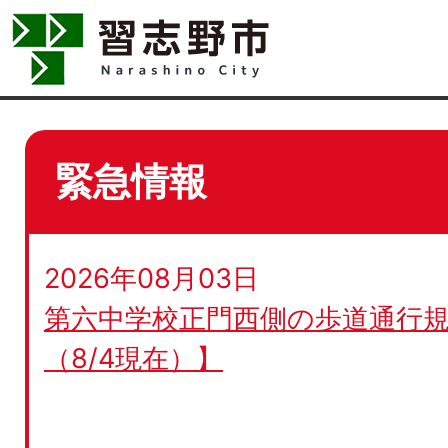
緊急情報
2026年08月03日
第六中学校正門西側の歩道通行規
（8/4現在）】