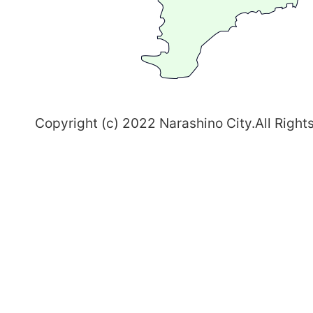
習
志
野
～
Copyright (c) 2022 Narashino City.All Right