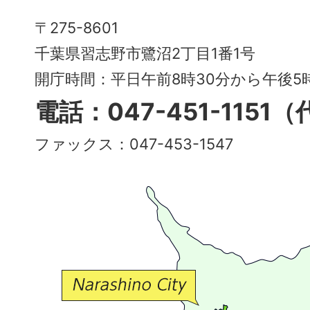
Narashino
〒275-8601
City
千葉県習志野市鷺沼2丁目1番1号
～
開庁時間：平日午前8時30分から午後
多
電話：047-451-1151
彩
ファックス：047-453-1547
で
豊
か
な
交
流