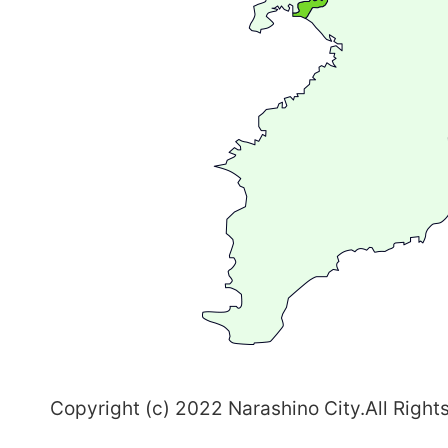
が
広
が
る
ま
ち
習
志
野
～
Copyright (c) 2022 Narashino City.All Right