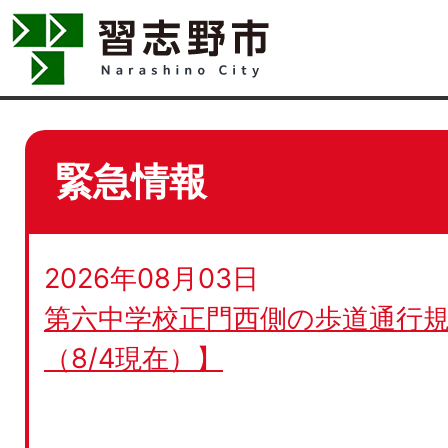
緊急情報
2026年08月03日
第六中学校正門西側の歩道通行規
（8/4現在）】