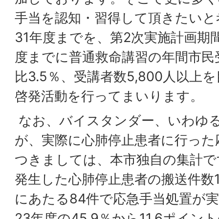
手当を認知・習得して頂きたいと
31年度までを、第2次実施計画期
度までに普通救命講習の年間市民
比3.5％、受講者数5,800人以
啓発活動を行ってまいります。
なお、バイスタンダー、いわゆ
が、実際に心肺停止患者に行った
つきましては、本市独自の集計で
発生した心肺停止患者の搬送件数14
にあたる84件で応急手当処置が
23年度の45.9％から11.6ポイ