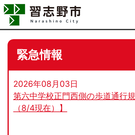
緊急情報
2026年08月03日
第六中学校正門西側の歩道通行規
（8/4現在）】