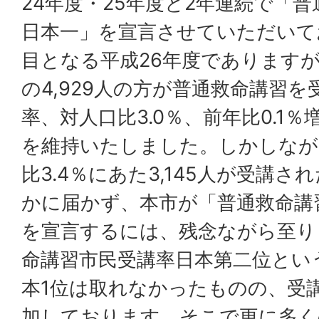
24年度・25年度と2年連続で「
日本一」を宣言させていただいて
目となる平成26年度であります
の4,929人の方が普通救命講習
率、対人口比3.0％、前年比0.1
を維持いたしました。しかしなが
比3.4％にあた3,145人が受講
かに届かず、本市が「普通救命講
を宣言するには、残念ながら至り
命講習市民受講率日本第二位とい
本1位は取れなかったものの、受
加しております。そこで更に多く