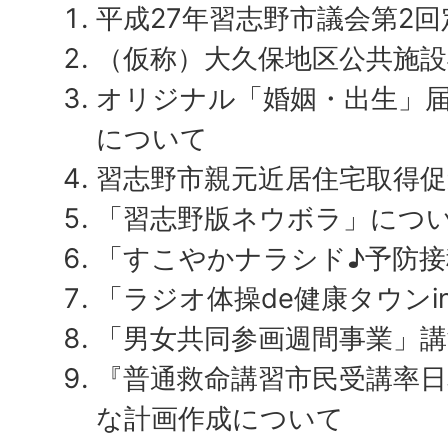
平成27年習志野市議会第2
（仮称）大久保地区公共施
オリジナル「婚姻・出生」
について
習志野市親元近居住宅取得
「習志野版ネウボラ」につ
「すこやかナラシド♪予防
「ラジオ体操de健康タウン
「男女共同参画週間事業」
『普通救命講習市民受講率
な計画作成について