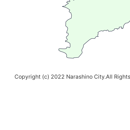
ま
ち
習
志
野
～
Copyright (c) 2022 Narashino City.All Right