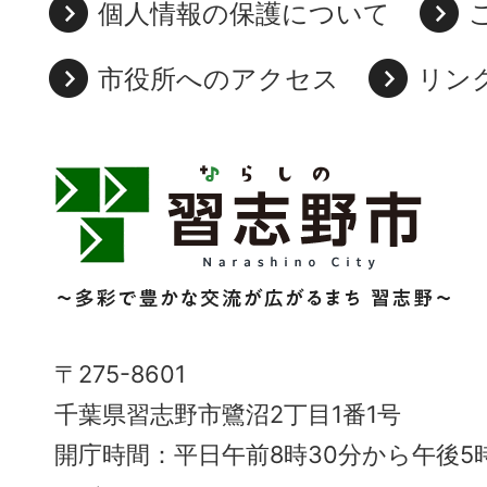
個人情報の保護について
市役所へのアクセス
リン
習
志
野
市
Narashino
〒275-8601
City
千葉県習志野市鷺沼2丁目1番1号
～
開庁時間：平日午前8時30分から午後