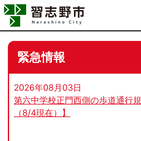
緊急情報
2026年08月03日
第六中学校正門西側の歩道通行規
（8/4現在）】