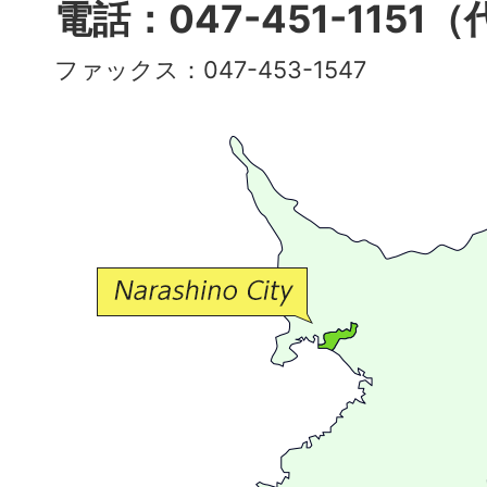
多
電話：047-451-1151
彩
ファックス：047-453-1547
で
豊
か
な
交
流
が
広
が
る