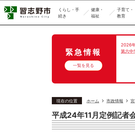
くらし・手
健康・
子育て・
続き
福祉
教育
2026
緊急情報
第六中
一覧を見る
現在の位置
ホーム
市政情報
宮
平成24年11月定例記者