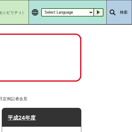
セシビリティ）
検索
Go
1月定例記者会見
平成24年度