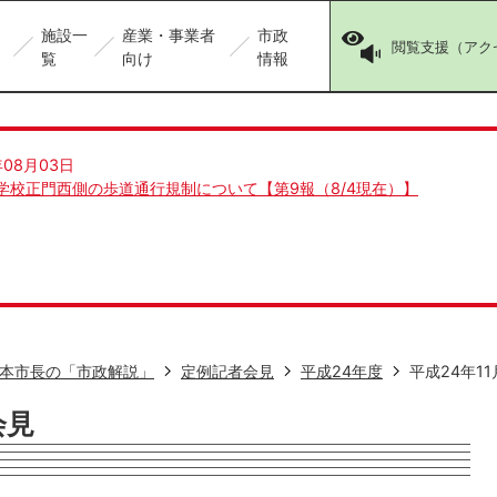
施設一
産業・事業者
市政
閲覧支援（アク
覧
向け
情報
年08月03日
学校正門西側の歩道通行規制について【第9報（8/4現在）】
本市長の「市政解説」
定例記者会見
平成24年度
平成24年1
会見