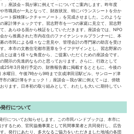
！」座談会～我が家に例えて～についてご案内します。昨年度
や市職員が一丸となって、財政状況、特にバランスシートを分か
シート探検隊レクチャーノート」を完成させました。このような
の家計簿チェックです。習志野市を一つの家庭に見立て、習志野
て、あらゆる面から検証をしていただきます。座談会では、NPO
会から推薦された市内在住のファイナンシャルプランナーに、本
募の市民による様々なご意見や、管理会計の専門家の助言を受け
す。本市の文教住宅都市憲章をライフデザインとし、習志野家の
点とは違う様々な角度から、ご提案いただくための座談会です。
の開示の先進的なものと思っております。さらに、行政として
成25年3月発行予定の、財務報告書に掲載するとともに、今後の
日 水曜日、午後7時から9時まで京成津田沼駅ビル、サンロード津
野市の家計簿をチェック！」座談会～我が家に例えて～は、傍聴
おります。日本初の取り組みとして、わたしも大いに期待してい
の発行について
の発行についてお知らせします。この市民ハンドブックは、本市に
けするため、官民協働事業として民間事業者と共同発行し、広告
す。発行にあたり、多大なるご協力をいただきました地域の各団