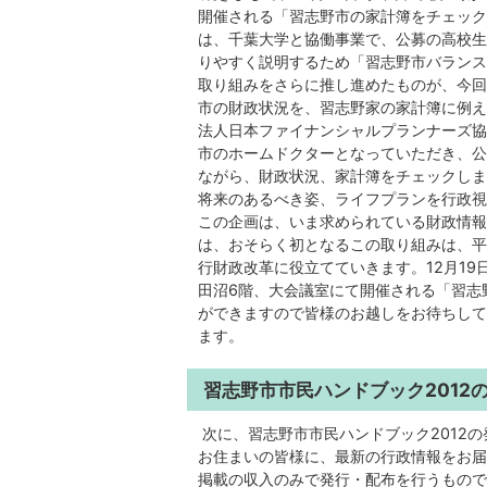
開催される「習志野市の家計簿をチェック
は、千葉大学と協働事業で、公募の高校生
りやすく説明するため「習志野市バランス
取り組みをさらに推し進めたものが、今回
市の財政状況を、習志野家の家計簿に例え
法人日本ファイナンシャルプランナーズ協
市のホームドクターとなっていただき、公
ながら、財政状況、家計簿をチェックしま
将来のあるべき姿、ライフプランを行政視
この企画は、いま求められている財政情報
は、おそらく初となるこの取り組みは、平
行財政改革に役立てていきます。12月19
田沼6階、大会議室にて開催される「習志
ができますので皆様のお越しをお待ちして
ます。
習志野市市民ハンドブック2012
次に、習志野市市民ハンドブック2012
お住まいの皆様に、最新の行政情報をお届
掲載の収入のみで発行・配布を行うもので