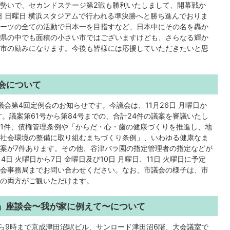
勢いで、セカンドステージ第2戦も勝利いたしまして、開幕戦か
日 日曜日 横浜スタジアムで行われる準決勝へと勝ち進んでおりま
ーツの全ての活動で日本一を目指すなど、日本中にその名を轟か
県の中でも面積の小さい市ではございますけども、さらなる輝か
市の励みになります。今後も皆様には応援していただきたいと思
会について
会第4回定例会のお知らせです。今議会は、11月26日 月曜日か
す。議案第61号から第84号までの、合計24件の議案を審議いたし
1件、債権管理条例や「からだ・心・歯の健康づくりを推進し、地
社会環境の整備に取り組むまちづくり条例」、いわゆる健康なま
案が7件あります。その他、谷津バラ園の指定管理者の指定などが
日 火曜日から7日 金曜日及び10日 月曜日、11日 火曜日に予定
会事務局までお問い合わせください。なお、市議会の様子は、市
の両方がご観いただけます。
」座談会〜我が家に例えて〜について
時から9時まで京成津田沼駅ビル、サンロード津田沼6階、大会議室で