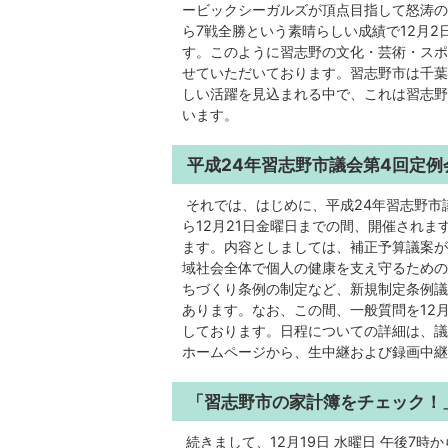
ービックシーガルズが頂点目指して怒涛の
ら7戦全勝という素晴らしい成績で12月2
す。このように習志野の文化・芸術・スポ
せていただいております。習志野市は千葉
しい活躍を見込まれる中で、これは習志野
います。
平成24年習志野市議会第4回定例
それでは、はじめに、平成24年習志野市議
ら12月21日金曜日までの間、開催されま
ます。内容としましては、補正予算議案が
域社会全体で個人の健康を支え守るための
ちづくり条例の制定など、新規制定条例議
あります。なお、この間、一般質問を12月4
しております。日程についての詳細は、議
ホームページから、生中継および録画中継
「習志野市の家計簿をチェック！
続きまして、12月19日 水曜日 午後7