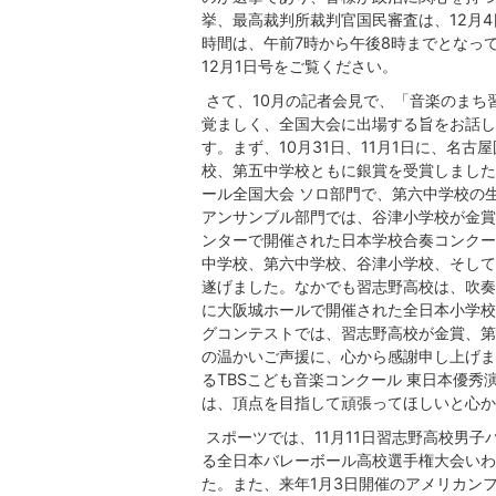
挙、最高裁判所裁判官国民審査は、12月4
時間は、午前7時から午後8時までとなっ
12月1日号をご覧ください。
さて、10月の記者会見で、「音楽のまち
覚ましく、全国大会に出場する旨をお話し
す。まず、10月31日、11月1日に、名
校、第五中学校ともに銀賞を受賞しました
ール全国大会 ソロ部門で、第六中学校の
アンサンブル部門では、谷津小学校が金賞を
ンターで開催された日本学校合奏コンクー
中学校、第六中学校、谷津小学校、そして
遂げました。なかでも習志野高校は、吹奏楽
に大阪城ホールで開催された全日本小学校
グコンテストでは、習志野高校が金賞、第
の温かいご声援に、心から感謝申し上げま
るTBSこども音楽コンクール 東日本優
は、頂点を目指して頑張ってほしいと心か
スポーツでは、11月11日習志野高校男子
る全日本バレーボール高校選手権大会いわ
た。また、来年1月3日開催のアメリカン