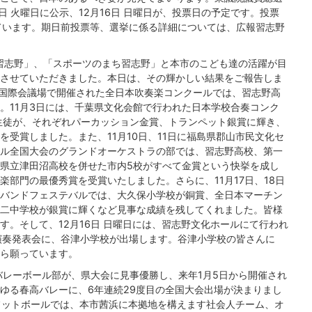
日 火曜日に公示、12月16日 日曜日が、投票日の予定です。投票
ています。期日前投票等、選挙に係る詳細については、広報習志野
習志野」、「スポーツのまち習志野」と本市のこども達の活躍が目
させていただきました。本日は、その輝かしい結果をご報告しま
古屋国際会議場で開催された全日本吹奏楽コンクールでは、習志野高
。11月3日には、千葉県文化会館で行われた日本学校合奏コンク
生徒が、それぞれパーカッション金賞、トランペット銀賞に輝き、
受賞しました。また、11月10日、11日に福島県郡山市民文化セ
ル全国大会のグランドオーケストラの部では、習志野高校、第一
県立津田沼高校を併せた市内5校がすべて金賞という快挙を成し
部門の最優秀賞を受賞いたしました。さらに、11月17日、18日
バンドフェステバルでは、大久保小学校が銅賞、全日本マーチン
二中学校が銀賞に輝くなど見事な成績を残してくれました。皆様
す。そして、12月16日 日曜日には、習志野文化ホールにて行われ
秀演奏発表会に、谷津小学校が出場します。谷津小学校の皆さんに
ら願っています。
バレーボール部が、県大会に見事優勝し、来年1月5日から開催され
ゆる春高バレーに、6年連続29度目の全国大会出場が決まりまし
フットボールでは、本市茜浜に本拠地を構えます社会人チーム、オ