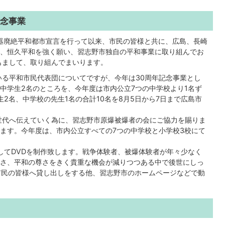
祈念事業
器廃絶平和都市宣言を行って以来、市民の皆様と共に、広島、長崎
、恒久平和を強く願い、習志野市独自の平和事業に取り組んでお
もまして、取り組んでまいります。
る平和市民代表団についてですが、今年は30周年記念事業とし
中学生2名のところを、今年度は市内公立7つの中学校より1名ず
2名、中学校の先生1名の合計10名を8月5日から7日まで広島市
世代へ伝えていく為に、習志野市原爆被爆者の会にご協力を賜りま
ます。今年度は、市内公立すべての7つの中学校と小学校3校にて
してDVDを制作致します。戦争体験者、被爆体験者が年々少なく
さ、平和の尊さをきく貴重な機会が減りつつある中で後世にしっ
市民の皆様へ貸し出しをする他、習志野市のホームページなどで動