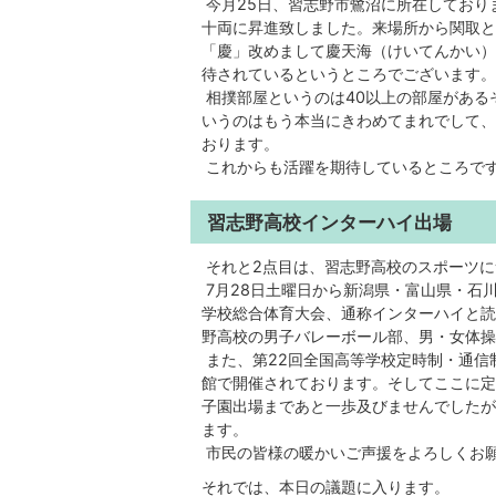
今月25日、習志野市鷺沼に所在しており
十両に昇進致しました。来場所から関取と
「慶」改めまして慶天海（けいてんかい）
待されているというところでございます。
相撲部屋というのは40以上の部屋がある
いうのはもう本当にきわめてまれでして、
おります。
これからも活躍を期待しているところで
習志野高校インターハイ出場
それと2点目は、習志野高校のスポーツに
7月28日土曜日から新潟県・富山県・石
学校総合体育大会、通称インターハイと読
野高校の男子バレーボール部、男・女体操
また、第22回全国高等学校定時制・通信
館で開催されております。そしてここに定
子園出場まであと一歩及びませんでしたが
ます。
市民の皆様の暖かいご声援をよろしくお
それでは、本日の議題に入ります。