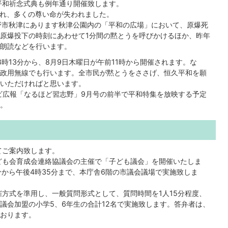
平和祈念式典も例年通り開催致します。
され、多くの尊い命が失われました。
野市秋津にあります秋津公園内の「平和の広場」において、原爆死
原爆投下の時刻にあわせて1分間の黙とうを呼びかけるほか、昨年
朗読などを行います。
時13分から、8月9日木曜日が午前11時から開催されます。な
政用無線でも行います。全市民が黙とうをささげ、恒久平和を願
いただければと思います。
ビ広報「なるほど習志野」9月号の前半で平和特集を放映する予定
。
てご案内致します。
ども会育成会連絡協議会の主催で「子ども議会」を開催いたしま
0分から午後4時35分まで、本庁舎6階の市議会議場で実施致しま
方式を準用し、一般質問形式として、質問時間を1人15分程度、
議会加盟の小学5、6年生の合計12名で実施致します。答弁者は、
おります。