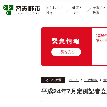
くらし・手
健康・
子育て・
続き
福祉
教育
2026
緊急情報
第六中
一覧を見る
現在の位置
ホーム
市政情報
宮
平成24年7月定例記者会