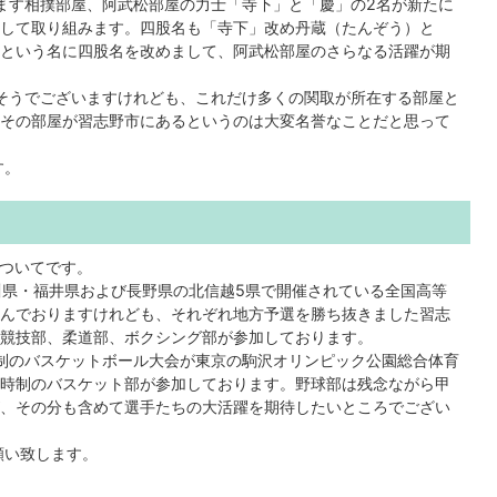
ます相撲部屋、阿武松部屋の力士「寺下」と「慶」の2名が新たに
して取り組みます。四股名も「寺下」改め丹蔵（たんぞう）と
という名に四股名を改めまして、阿武松部屋のさらなる活躍が期
そうでございますけれども、これだけ多くの関取が所在する部屋と
その部屋が習志野市にあるというのは大変名誉なことだと思って
す。
ついてです。
川県・福井県および長野県の北信越5県で開催されている全国高等
んでおりますけれども、それぞれ地方予選を勝ち抜きました習志
競技部、柔道部、ボクシング部が参加しております。
制のバスケットボール大会が東京の駒沢オリンピック公園総合体育
時制のバスケット部が参加しております。野球部は残念ながら甲
、その分も含めて選手たちの大活躍を期待したいところでござい
願い致します。