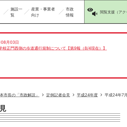
施設一
産業・事業者
市政
閲覧支援（アク
覧
向け
情報
年08月03日
学校正門西側の歩道通行規制について【第9報（8/4現在）】
本市長の「市政解説」
定例記者会見
平成24年度
平成24年7
見