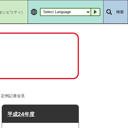
セシビリティ）
検索
Go
月定例記者会見
平成24年度