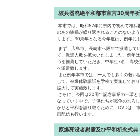
核兵器廃絶平和都市宣言30周年
本市では、昭和57年に県内で初めて核兵
のあの惨禍が繰り返されることのないよう
ります。30周年となる今年度は、例年に
まず、広島市、長崎市へ隔年で派遣してい
て、派遣人数を拡大いたしました。例年は
つを推薦していただき、中学生7名、高校生
へ派遣致します。
また例年本市では、一人でも多くの若い
して、被爆体験講話を学校で実施しており
拡大して実施致します。
さらに、今回は30周年記念事業の一環と
なっていく中で、子供たちが戦争の恐ろし
かりと平和を語り継ぐために、DVDは、
画配信も行います。
原爆死没者慰霊及び平和祈念式典