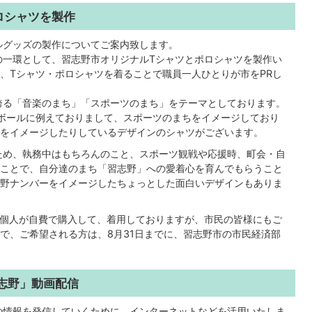
ロシャツを製作
ルグッズの製作についてご案内致します。
一環として、習志野市オリジナルTシャツとポロシャツを製作い
、Tシャツ・ポロシャツを着ることで職員一人ひとりが市をPRし
誇る「音楽のまち」「スポーツのまち」をテーマとしております。
ボールに例えておりまして、スポーツのまちをイメージしており
をイメージしたりしているデザインのシャツがございます。
ため、執務中はもちろんのこと、スポーツ観戦や応援時、町会・自
ことで、自分達のまち「習志野」への愛着心を育んでもらうこと
野ナンバーをイメージしたちょっとした面白いデザインもありま
個人が自費で購入して、着用しておりますが、市民の皆様にもご
で、ご希望される方は、8月31日までに、習志野市の市民経済部
志野」動画配信
の情報を発信していくために、インターネットなどを活用いたしま