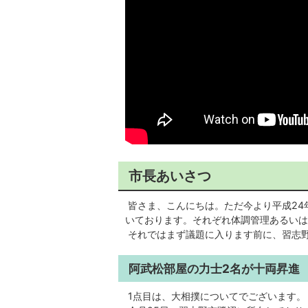
市長あいさつ
皆さま、こんにちは。ただ今より平成24
いております。それぞれ体調管理あるいは
それではまず議題に入ります前に、習志野
阿武松部屋の力士2名が十両昇進
1点目は、大相撲についてでございます。