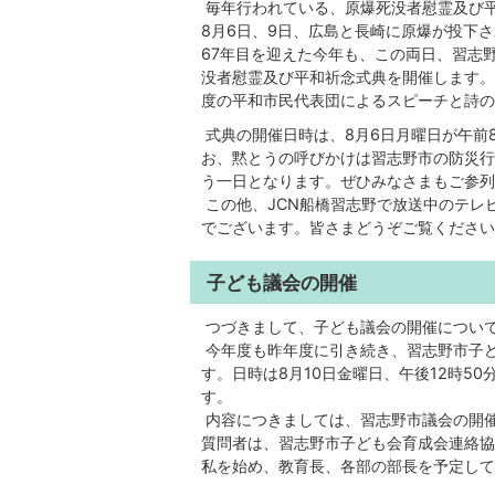
毎年行われている、原爆死没者慰霊及び
8月6日、9日、広島と長崎に原爆が投下
67年目を迎えた今年も、この両日、習志
没者慰霊及び平和祈念式典を開催します。
度の平和市民代表団によるスピーチと詩の
式典の開催日時は、8月6日月曜日が午前8
お、黙とうの呼びかけは習志野市の防災行
う一日となります。ぜひみなさまもご参列
この他、JCN船橋習志野で放送中のテレ
でございます。皆さまどうぞご覧ください
子ども議会の開催
つづきまして、子ども議会の開催につい
今年度も昨年度に引き続き、習志野市子
す。日時は8月10日金曜日、午後12時5
す。
内容につきましては、習志野市議会の開催
質問者は、習志野市子ども会育成会連絡協
私を始め、教育長、各部の部長を予定して