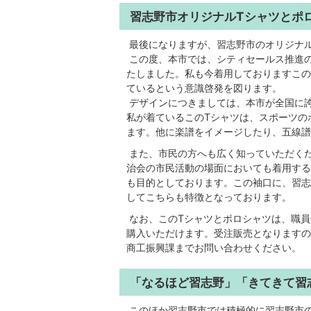
習志野市オリジナルTシャツとポ
最後になりますが、習志野市のオリジナ
この度、本市では、シティセールス推進の
たしました。私も今着用しておりますこの
ているという意識啓発を図ります。
デザインにつきましては、本市が全国に
私が着ているこのTシャツは、スポーツの
ます。他に楽譜をイメージしたり、五線譜
また、市民の方へも広く知っていただく
治会の市民活動の場面においても着用する
も目的としております。この袖口に、習志
してこちらも特徴となっております。
なお、このTシャツとポロシャツは、職員
購入いただけます。受注販売となりますの
商工振興課までお問い合わせください。
「なるほど習志野」「きてきて習
このほか習志野市では積極的に習志野市