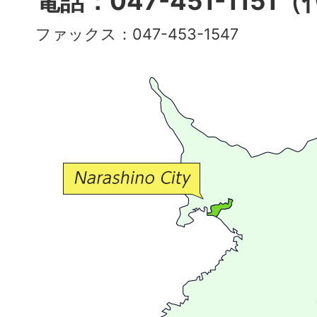
電話：047-451-1151
彩
ファックス：047-453-1547
で
豊
か
な
交
流
が
広
が
る