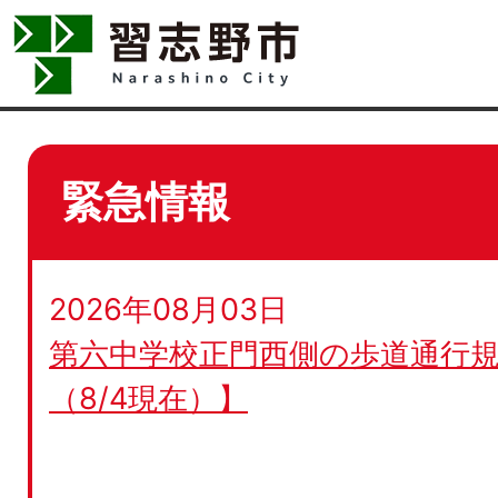
緊急情報
2026年08月03日
第六中学校正門西側の歩道通行規
（8/4現在）】