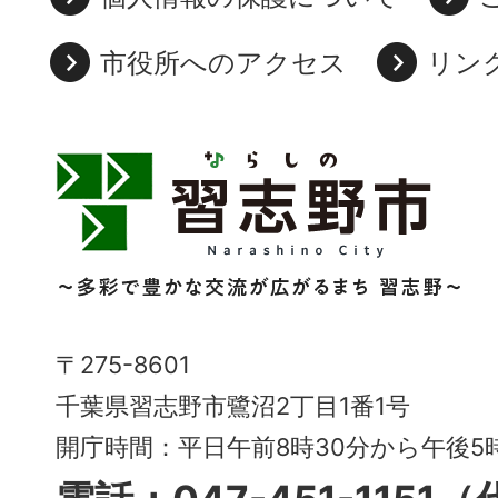
市役所へのアクセス
リン
習
志
野
市
Narashino
〒275-8601
City
千葉県習志野市鷺沼2丁目1番1号
～
開庁時間：平日午前8時30分から午後
多