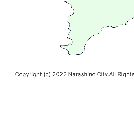
ま
ち
習
志
野
～
Copyright (c) 2022 Narashino City.All Right