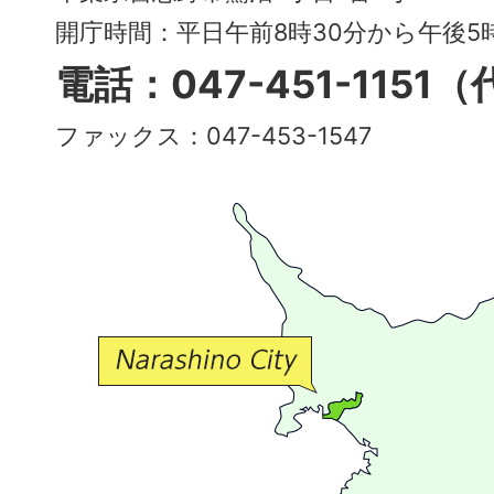
～
開庁時間：平日午前8時30分から午後
多
電話：047-451-1151
彩
ファックス：047-453-1547
で
豊
か
な
交
流
が
広