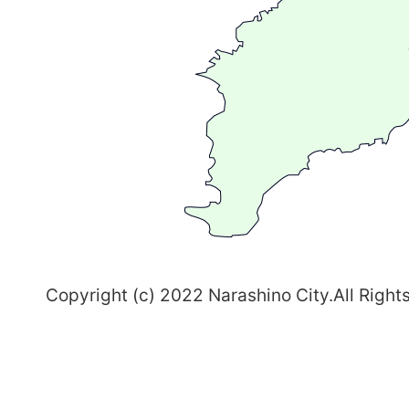
が
る
ま
ち
習
志
野
～
Copyright (c) 2022 Narashino City.All Right