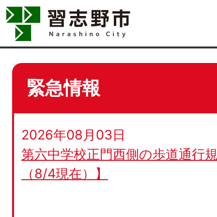
緊急情報
2026年08月03日
第六中学校正門西側の歩道通行規
（8/4現在）】