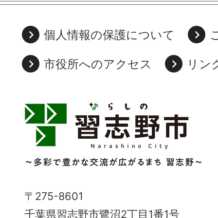
個人情報の保護について
市役所へのアクセス
リン
習
志
野
市
Narashino
〒275-8601
City
千葉県習志野市鷺沼2丁目1番1号