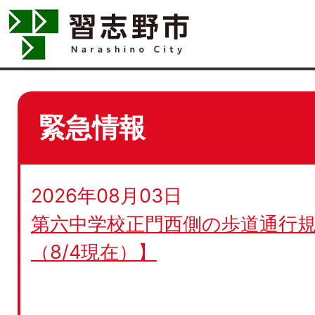
緊急情報
2026年08月03日
第六中学校正門西側の歩道通行規
（8/4現在）】