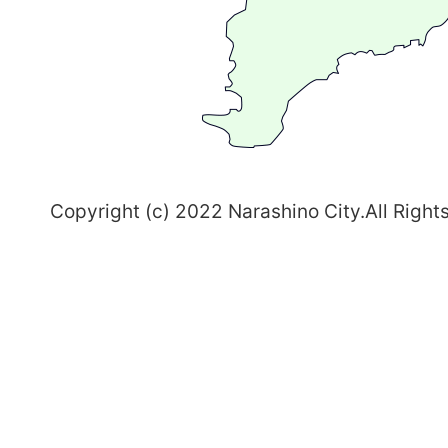
ち
習
志
野
～
Copyright (c) 2022 Narashino City.All Right