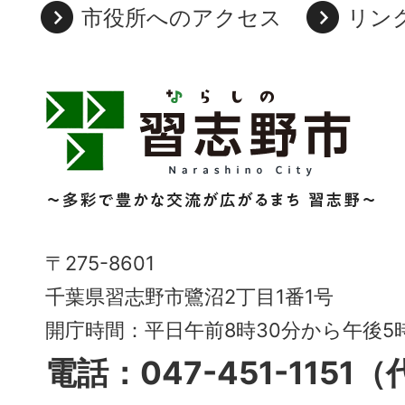
市役所へのアクセス
リン
習
志
野
市
Narashino
〒275-8601
City
千葉県習志野市鷺沼2丁目1番1号
～
開庁時間：平日午前8時30分から午後
多
電話：047-451-1151
彩