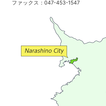
ファックス：047-453-1547
で
豊
か
な
交
流
が
広
が
る
ま