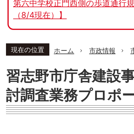
第六中学校正門西側の歩道通行規
（8/4現在）】
現在の位置
ホーム
市政情報
習志野市庁舎建設
討調査業務プロポ