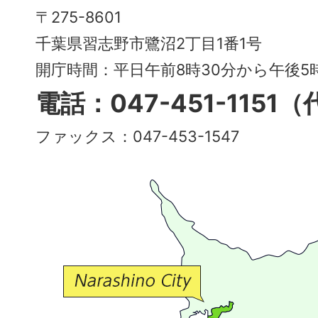
Narashino
〒275-8601
City
千葉県習志野市鷺沼2丁目1番1号
～
開庁時間：平日午前8時30分から午後
多
電話：047-451-1151
彩
ファックス：047-453-1547
で
豊
か
な
交
流