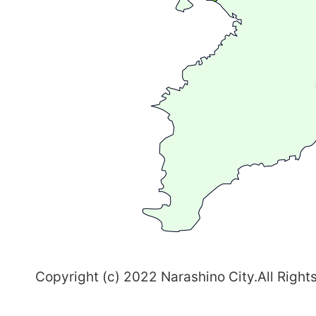
が
広
が
る
ま
ち
習
志
野
～
Copyright (c) 2022 Narashino City.All Right