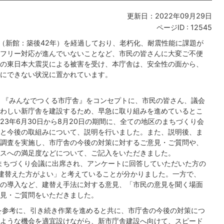
更新日：2022年09月29日
ページID :
12545
年（新館：築後42年）を経過しており、老朽化、耐震性能に課題が
フリー対応が進んでいないことなど、市民の皆さんに大変ご不便
の東日本大震災による被害を受け、本庁舎は、安全性の面から、
にできない状況に置かれています。
、『みんなでつくる市庁舎』をコンセプトに、市民の皆さん、議会
わしい新庁舎を建設するため、早急に取り組みを進めているとこ
3年6月30日から8月20日の期間に、全ての地区のまちづくり会
と今後の取組みについて、説明を行いました。また、説明後、ま
調査を実施し、市庁舎の今後の対策に対するご意見・ご質問や、
スへの満足度などについて、ご記入をいただきました。
まちづくり会議に出席され、アンケートに回答していただいた方の
建替えた方がよい」と考えていることが分かりました。一方で、
の導入など、建替え手法に対する意見、「市民の意見を聞く場面
見・ご質問をいただきました。
を参考に、引き続き作業を進めると共に、市庁舎の今後の対策につ
ような機会を適宜設けながら、新市庁舎建設へ向けて、スピード