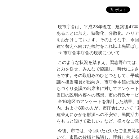
現市庁舎は、平成23年現在、建築後47
あることに加え、狭隘化、分散化、バリア
をおかけしています。そのような中、今回
建て替えへ向けた検討をこれ以上先延ばし
→ 市庁舎本庁舎の現状について
このような状況を踏まえ、習志野市では
と力を併せ、みんなで協議し、時代にふさ
ろです。その取組みのひとつとして、平成2
議へ担当職員が出向き、市庁舎本館の現状
ちづくり会議の出席者に対してアンケート
当日の説明内容への感想、市の行政サービ
全16地区のアンケートを集計した結果、
内、およそ8割の方が、市庁舎について「
建替えにかかる財源への不安や、民間活力
をもっと設けて欲しい」など、様々なご意
今後、市では、今回いただいたご意見等
いて、市民の皆様と協議し、理解し合える