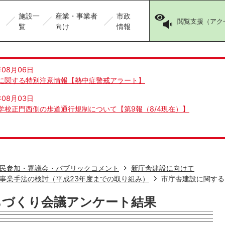
施設一
産業・事業者
市政
閲覧支援（アク
覧
向け
情報
年08月06日
に関する特別注意情報【熱中症警戒アラート】
年08月03日
学校正門西側の歩道通行規制について【第9報（8/4現在）】
民参加・審議会・パブリックコメント
新庁舎建設に向けて
事業手法の検討（平成23年度までの取り組み）
市庁舎建設に関する
ちづくり会議アンケート結果