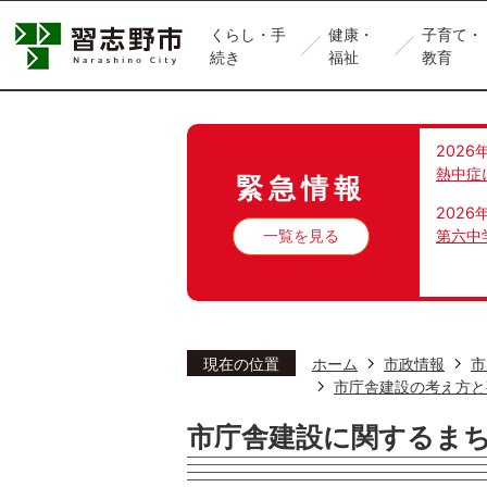
くらし・手
健康・
子育て・
続き
福祉
教育
2026
熱中症
緊急情報
2026
一覧を見る
第六中
現在の位置
ホーム
市政情報
市
市庁舎建設の考え方と
市庁舎建設に関するま