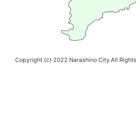
ち
習
志
野
～
Copyright (c) 2022 Narashino City.All Right