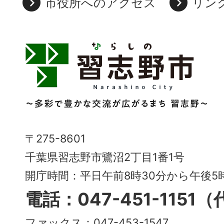
市役所へのアクセス
リン
習
志
野
市
Narashino
〒275-8601
City
千葉県習志野市鷺沼2丁目1番1号
～
開庁時間：平日午前8時30分から午後
多
電話：047-451-1151
彩
ファックス：047-453-1547