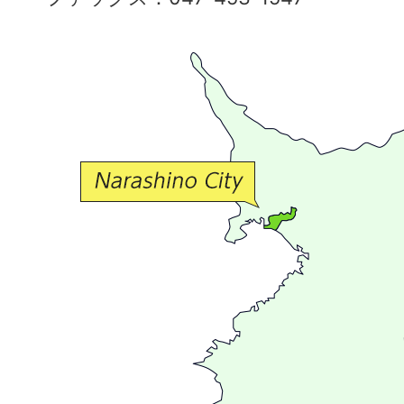
で
豊
か
な
交
流
が
広
が
る
ま