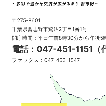
市
Narashino
〒275-8601
City
千葉県習志野市鷺沼2丁目1番1号
～
開庁時間：平日午前8時30分から午後
多
電話：047-451-1151
彩
ファックス：047-453-1547
で
豊
か
な
交