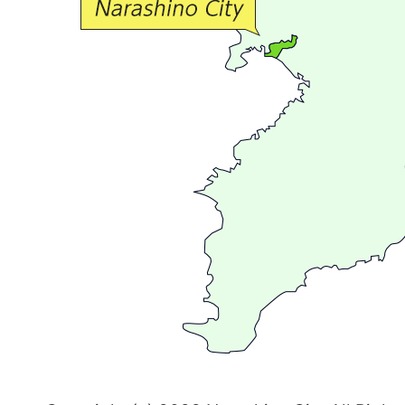
流
が
広
が
る
ま
ち
習
志
野
～