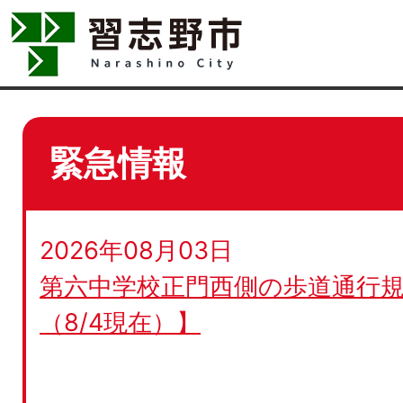
緊急情報
2026年08月03日
第六中学校正門西側の歩道通行規
（8/4現在）】