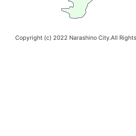
志
野
～
Copyright (c) 2022 Narashino City.All Right