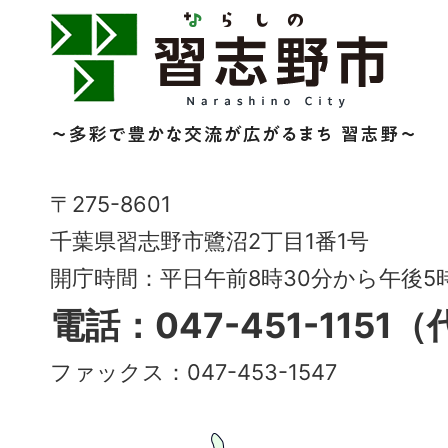
習
志
野
市
Narashino
〒275-8601
City
千葉県習志野市鷺沼2丁目1番1号
～
開庁時間：平日午前8時30分から午後
多
電話：047-451-1151
彩
ファックス：047-453-1547
で
豊