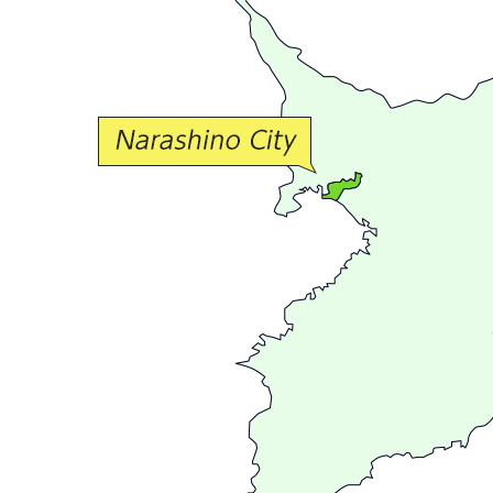
か
な
交
流
が
広
が
る
ま
ち
習