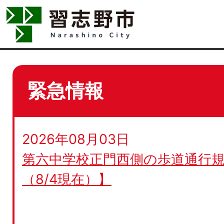
緊急情報
2026年08月03日
第六中学校正門西側の歩道通行規
（8/4現在）】