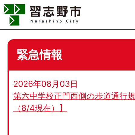
緊急情報
2026年08月03日
第六中学校正門西側の歩道通行規
（8/4現在）】