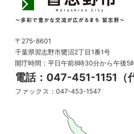
志
野
市
Narashino
〒275-8601
City
千葉県習志野市鷺沼2丁目1番1号
～
開庁時間：平日午前8時30分から午後
多
電話：047-451-1151
彩
ファックス：047-453-1547
で
豊
か
な