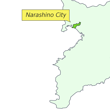
交
流
が
広
が
る
ま
ち
習
志
野