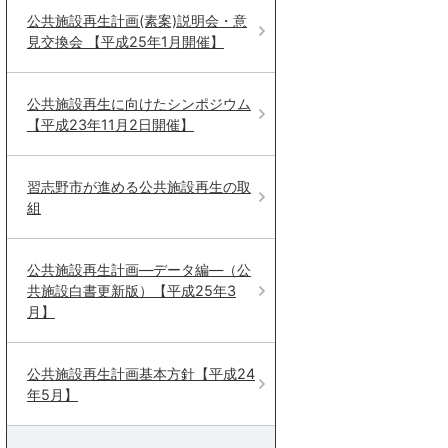
公共施設再生計画(素案)説明会・意
見交換会 【平成25年1月開催】
公共施設再生に向けたシンポジウム
【平成23年11月2日開催】
習志野市が進める公共施設再生の取
組
公共施設再生計画―データ編―（公
共施設白書更新版）【平成25年3
月】
公共施設再生計画基本方針【平成24
年5月】