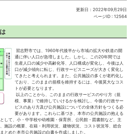
更新日：2022年09月29日
ページID :
12564
は
習志野市では、1960年代後半から市域の拡大や鉄道の開
通に伴い人口が急増しました。しかし、この20年間では
生産人口の減少や高齢化等、人口構成が変化し、今後は人
口が減少傾向に転じ、行政サービスニーズが大きく変化し
てきたと考えられます。また、公共施設の多くが老朽化し
ており、このままの規模を維持するには、今後莫大なコス
トが必要となります。
以上のことから、このままの行政サービスのやり方（規
模、事業）で維持していけるかを検討し、今後の行政サー
ビスのあり方及び公共施設についての全体方針をつくる必
要があります。これらに基づき、本市の公共施設の抱える
として、小・中学校や幼稚園・保育所、公民館・図書館など、主
、施設の概要、在籍・利用状況、建物状況、コスト状況等、総合
まとめた本市公共施設の白書を作成しました。