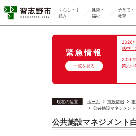
くらし・手
健康・
子育て・
続き
福祉
教育
2026
熱中症
緊急情報
2026
一覧を見る
第六中
現在の位置
ホーム
市政情報
市
公共施設マネジメント
公共施設マネジメント白