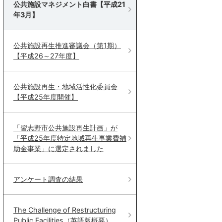
公共施設マネジメント白書【平成21
年3月】
公共施設再生推進審議会（第1期）
【平成26～27年度】
公共施設再生・地域活性化委員会
【平成25年度開催】
「習志野市公共施設再生計画」が
「平成25年度特定地域再生事業費補
助金事業」に選定されました
アンケート調査の結果
The Challenge of Restructuring
Public Facilities（英語版概要）