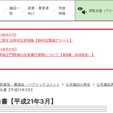
施設一
産業・事業者
市政
閲覧支援（アク
覧
向け
情報
年08月07日
に関する特別注意情報【熱中症警戒アラート】
年08月03日
学校正門西側の歩道通行規制について【第9報（8/4現在）】
民参加・審議会・パブリックコメント
公共施設の再生
公共施設
白書【平成21年3月】
書【平成21年3月】