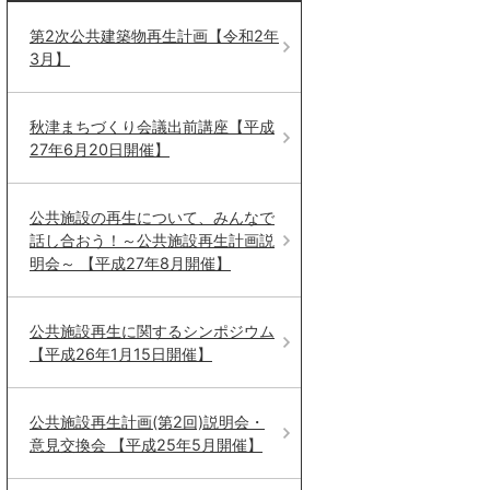
第2次公共建築物再生計画【令和2年
3月】
秋津まちづくり会議出前講座【平成
27年6月20日開催】
公共施設の再生について、みんなで
話し合おう！～公共施設再生計画説
明会～ 【平成27年8月開催】
公共施設再生に関するシンポジウム
【平成26年1月15日開催】
公共施設再生計画(第2回)説明会・
意見交換会 【平成25年5月開催】