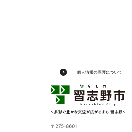
個人情報の保護について
習
志
野
市
Narashino
City
～
〒275-8601
多