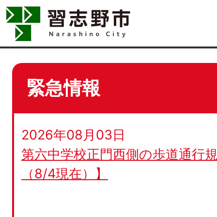
緊急情報
2026年08月03日
第六中学校正門西側の歩道通行規
（8/4現在）】