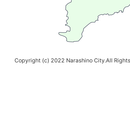
ち
習
志
野
～
Copyright (c) 2022 Narashino City.All Right