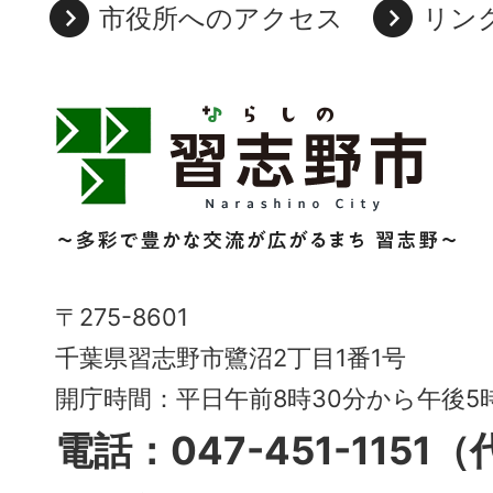
市役所へのアクセス
リン
習
志
野
市
Narashino
〒275-8601
City
千葉県習志野市鷺沼2丁目1番1号
～
開庁時間：平日午前8時30分から午後
多
電話：047-451-1151
彩