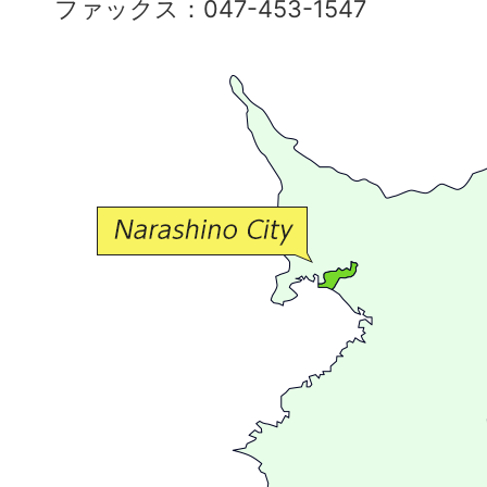
ファックス：047-453-1547
で
豊
か
な
交
流
が
広
が
る
ま