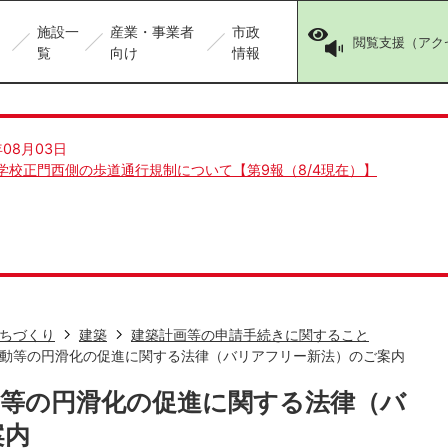
施設一
産業・事業者
市政
閲覧支援（アク
覧
向け
情報
年08月03日
学校正門西側の歩道通行規制について【第9報（8/4現在）】
ちづくり
建築
建築計画等の申請手続きに関すること
動等の円滑化の促進に関する法律（バリアフリー新法）のご案内
動等の円滑化の促進に関する法律（バ
案内