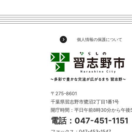
個人情報の保護について
習
志
野
市
Narashino
City
～
〒275-8601
多
千葉県習志野市鷺沼2丁目1番1号
彩
開庁時間：平日午前8時30分から午後
で
豊
電話：047-451-115
か
な
ファックス：047-453-1547