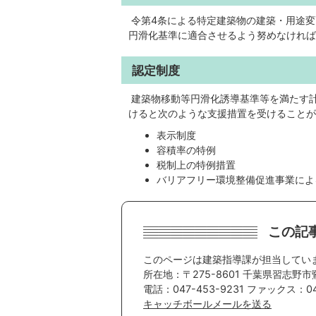
令第4条による特定建築物の建築・用途変
円滑化基準に適合させるよう努めなければ
認定制度
建築物移動等円滑化誘導基準等を満たす
けると次のような支援措置を受けることが
表示制度
容積率の特例
税制上の特例措置
バリアフリー環境整備促進事業によ
この記
このページは建築指導課が担当してい
所在地：〒275-8601 千葉県習志野市
電話：047-453-9231 ファックス：047
キャッチボールメールを送る