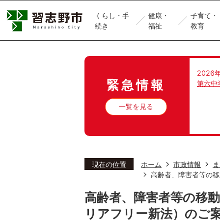
くらし・手
健康・
子育て・
続き
福祉
教育
2026
緊急情報
第六中
一覧を見る
現在の位置
ホーム
市政情報
ま
高齢者、障害者等の移
高齢者、障害者等の移
リアフリー新法）のご