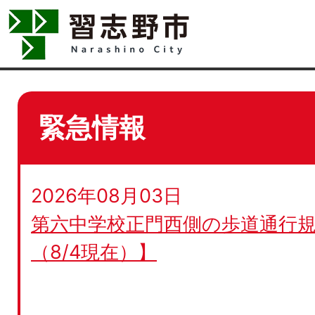
緊急情報
2026年08月03日
第六中学校正門西側の歩道通行規
（8/4現在）】