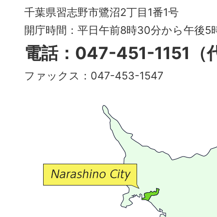
City
千葉県習志野市鷺沼2丁目1番1号
～
開庁時間：平日午前8時30分から午後
多
電話：047-451-1151
彩
ファックス：047-453-1547
で
豊
か
な
交
流
が