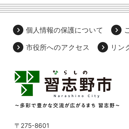
個人情報の保護について
市役所へのアクセス
リン
習
志
野
市
Narashino
〒275-8601