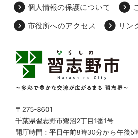
個人情報の保護について
市役所へのアクセス
リン
習
志
野
市
Narashino
〒275-8601
City
千葉県習志野市鷺沼2丁目1番1号
～
開庁時間：平日午前8時30分から午後