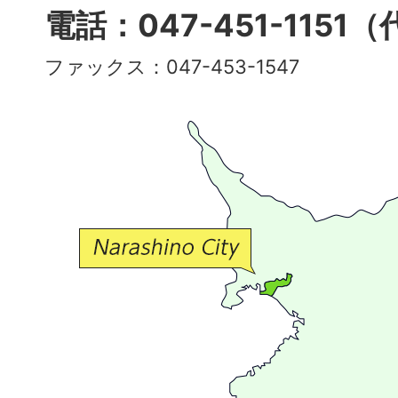
多
電話：047-451-1151
彩
ファックス：047-453-1547
で
豊
か
な
交
流
が
広
が