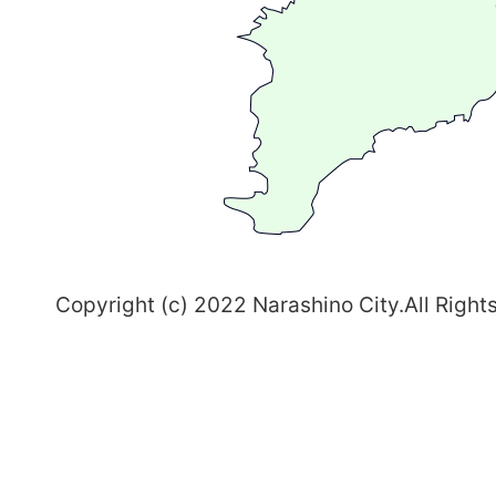
る
ま
ち
習
志
野
～
Copyright (c) 2022 Narashino City.All Right