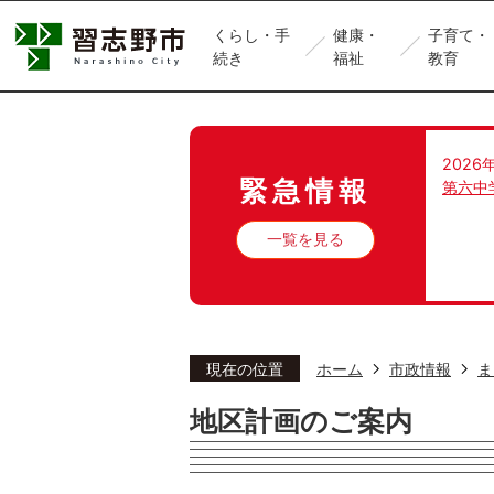
くらし・手
健康・
子育て・
続き
福祉
教育
2026
緊急情報
第六中
一覧を見る
現在の位置
ホーム
市政情報
ま
地区計画のご案内