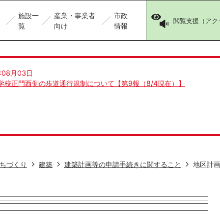
施設一
産業・事業者
市政
閲覧支援（アク
覧
向け
情報
年08月03日
学校正門西側の歩道通行規制について【第9報（8/4現在）】
ちづくり
建築
建築計画等の申請手続きに関すること
地区計