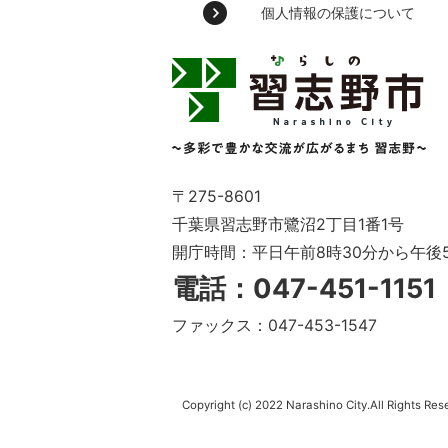
個人情報の保護について
習
志
野
市
Narashino
City
～
〒275-8601
多
千葉県習志野市鷺沼2丁目1番1号
彩
開庁時間：平日午前8時30分から午後
で
豊
電話：047-451-115
か
な
ファックス：047-453-1547
交
流
が
広
Copyright (c) 2022 Narashino City.All Rights Res
が
る