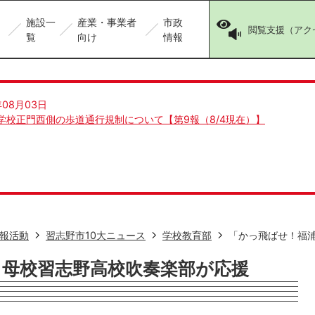
施設一
産業・事業者
市政
閲覧支援（アク
覧
向け
情報
年08月03日
学校正門西側の歩道通行規制について【第9報（8/4現在）】
報活動
習志野市10大ニュース
学校教育部
「かっ飛ばせ！福
」母校習志野高校吹奏楽部が応援