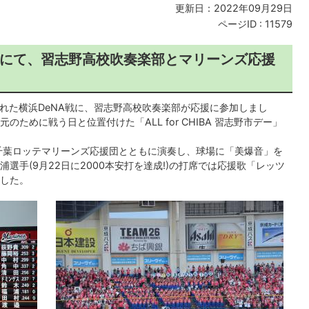
更新日：2022年09月29日
ページID :
11579
にて、習志野高校吹奏楽部とマリーンズ応援
われた横浜DeNA戦に、習志野高校吹奏楽部が応援に参加しまし
ために戦う日と位置付けた「ALL for CHIBA 習志野市デー」
千葉ロッテマリーンズ応援団とともに演奏し、球場に「美爆音」を
選手(9月22日に2000本安打を達成!)の打席では応援歌「レッツ
した。