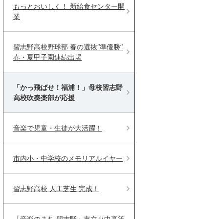
もっとおいしく！ 新給食センター開
業
習志野高校野球部 春の選抜“準優勝”
春・夏甲子園連続出場
「かっ飛ばせ！福浦！」母校習志野
高校吹奏楽部が応援
音楽で児童・生徒が大活躍！
市内小・中学校のメモリアルイヤー
習志野高校 人工芝生 完成！
「音楽のまち 習志野」市立小中高等