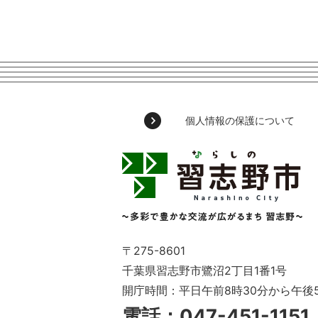
個人情報の保護について
習
志
野
市
Narashino
City
～
〒275-8601
多
千葉県習志野市鷺沼2丁目1番1号
彩
開庁時間：平日午前8時30分から午後
で
豊
電話：047-451-115