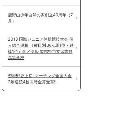
鹿野山少年自然の家創立40周年（7
月）
2013 国際ジュニア体操競技大会 個
人総合優勝 （種目別 あん馬1位・鉄
棒1位）金メダル 習志野市立習志野
高等学校
習志野史上初! マーチング全国大会
2年連続4校同時金賞受賞!!