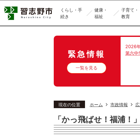
くらし・手
健康・
子育て・
続き
福祉
教育
2026
緊急情報
第六中
一覧を見る
現在の位置
ホーム
市政情報
広
「かっ飛ばせ！福浦！