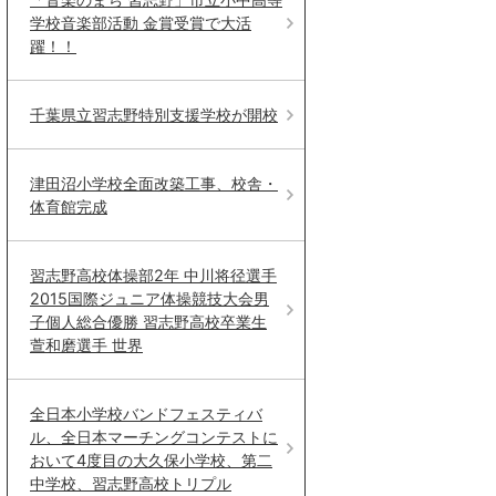
学校音楽部活動 金賞受賞で大活
躍！！
千葉県立習志野特別支援学校が開校
津田沼小学校全面改築工事、校舎・
体育館完成
習志野高校体操部2年 中川将径選手
2015国際ジュニア体操競技大会男
子個人総合優勝 習志野高校卒業生
萱和磨選手 世界
全日本小学校バンドフェスティバ
ル、全日本マーチングコンテストに
おいて4度目の大久保小学校、第二
中学校、習志野高校トリプル