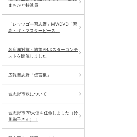
まちかど特派員」
「レッツゴー習志野」MV/DVD「習
高・ザ・マスターピース」
各所属対抗・施策PRポスターコンテ
ストを開催しました
広報習志野「伝言板」
習志野市歌について
習志野市PR大使を任命しました（鈴
川絢子さん）！