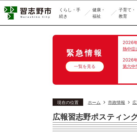
くらし・手
健康・
子育て・
続き
福祉
教育
2026
熱中症
緊急情報
2026
一覧を見る
第六中
現在の位置
ホーム
市政情報
広
広報習志野ポスティン