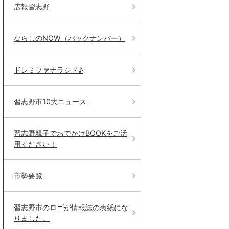
広報習志野
ならしのNOW（バックナンバー）
ドレミファナラシド♪
習志野市10大ニュース
習志野親子でおでかけBOOKをご活
用ください！
市勢要覧
習志野市のロゴが情報誌の表紙にな
りました。