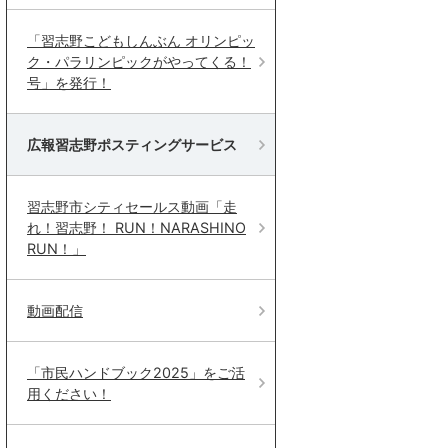
「習志野こどもしんぶん オリンピッ
ク・パラリンピックがやってくる！
号」を発行！
広報習志野ポスティングサービス
習志野市シティセールス動画「走
れ！習志野！ RUN！NARASHINO
RUN！」
動画配信
「市民ハンドブック2025」をご活
用ください！