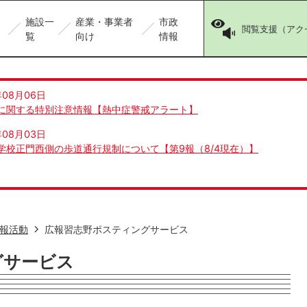
施設一
産業・事業者
市政
閲覧支援（アク
覧
向け
情報
年08月06日
に関する特別注意情報【熱中症警戒アラート】
年08月03日
学校正門西側の歩道通行規制について【第9報（8/4現在）】
報活動
広報習志野ポスティングサービス
グサービス