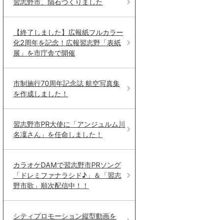
習志野市、隕石つくりました
【終了しました】広報紙フルカラー
化2周年を記念！広報習志野「表紙
展」を市庁舎で開催
市制施行70周年記念誌 航空写真集
を作成しました！
習志野市PR大使に「アンジュルム川
名凜さん」を任命しました！
カラオケDAMで習志野市PRソング
「ドレミファナラシド♪」＆「習志
野市歌」順次配信中！！
シティプロモーション縦型動画を