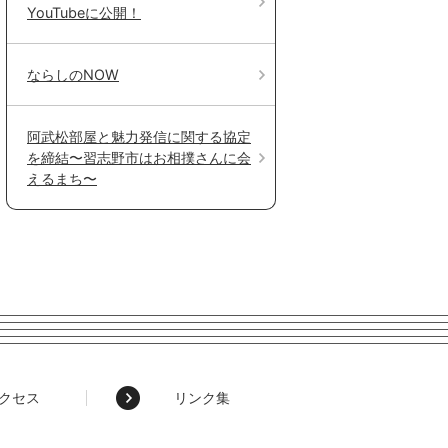
YouTubeに公開！
ならしのNOW
阿武松部屋と魅力発信に関する協定
を締結〜習志野市はお相撲さんに会
えるまち〜
クセス
リンク集