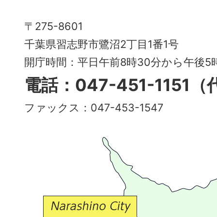
市
Narashino
〒275-8601
City
千葉県習志野市鷺沼2丁目1番1号
～
開庁時間：平日午前8時30分から午後
多
電話：047-451-1151
彩
ファックス：047-453-1547
で
豊
か
な
交
流