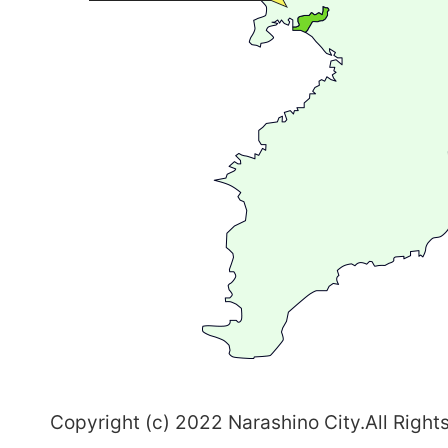
が
広
が
る
ま
ち
習
志
野
～
Copyright (c) 2022 Narashino City.All Right