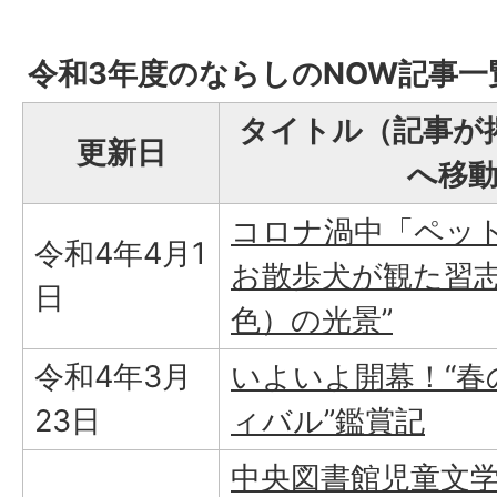
令和3年度のならしのNOW記事一
タイトル（記事が
更新日
へ移
コロナ渦中「ペッ
令和4年4月1
お散歩犬が観た習志
日
色）の光景”
令和4年3月
いよいよ開幕！“
23日
ィバル”鑑賞記
中央図書館児童文