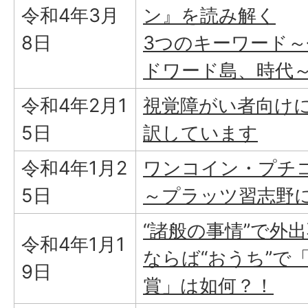
令和4年3月
ン』を読み解く
8日
3つのキーワード
ドワード島、時代
令和4年2月1
視覚障がい者向け
5日
訳しています
令和4年1月2
ワンコイン・プチ
5日
～プラッツ習志野に
“諸般の事情”で外
令和4年1月1
ならば“おうち”で
9日
賞」は如何？！