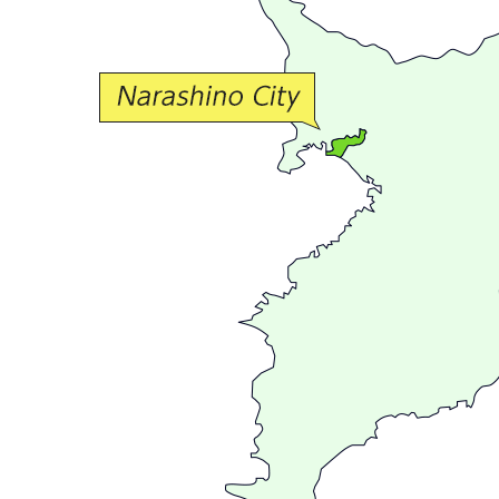
な
交
流
が
広
が
る
ま
ち
習
志