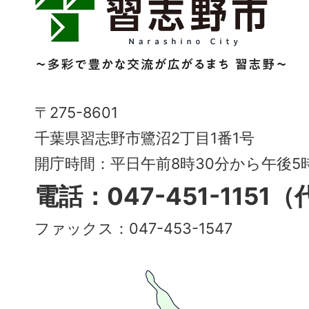
志
野
市
Narashino
〒275-8601
City
千葉県習志野市鷺沼2丁目1番1号
～
開庁時間：平日午前8時30分から午後
多
電話：047-451-1151
彩
ファックス：047-453-1547
で
豊
か