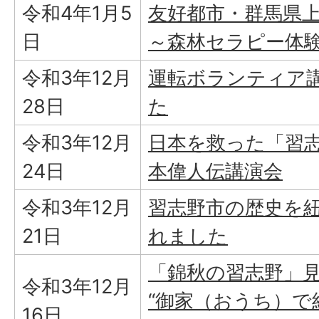
令和4年1月5
友好都市・群馬県
日
～森林セラピー体
令和3年12月
運転ボランティア
28日
た
令和3年12月
日本を救った「習
24日
本偉人伝講演会
令和3年12月
習志野市の歴史を
21日
れました
「錦秋の習志野」
令和3年12月
“御家（おうち）で
16日