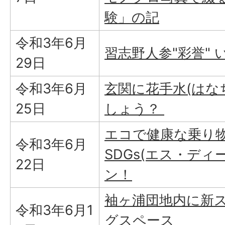
験」の記
令和3年6月
習志野人参"彩誉" 
29日
令和3年6月
玄関に花手水(はな
25日
しょう？
エコで健康な乗り
令和3年6月
SDGs(エス・ディ
22日
ン！
袖ヶ浦団地内に新
令和3年6月1
グスペース