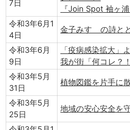
7日
『Join Spot 袖
令和3年6月1
金子みすゞの詩と
4日
令和3年6月
「疫病感染拡大」よ
9日
我が街「何コレ？
令和3年5月
植物図鑑を片手に
31日
令和3年5月
地域の安心安全を
25日
令和3年5月1