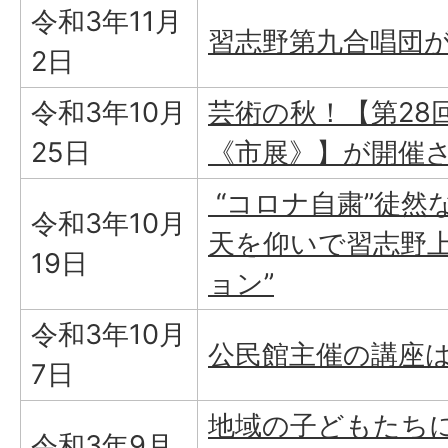
令和3年11月
習志野第九合唱団
2日
令和3年10月
芸術の秋！【第28
25日
《市展》】が開催
“コロナ自粛”徒然
令和3年10月
天を仰いで習志野上
19日
ョン”
令和3年10月
公民館主催の講座は
7日
地域の子どもたちに
令和3年9月