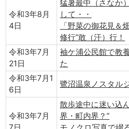
猛暑最中（さなか）
令和3年8月
して・・
4日
「野菜の御花見＆畑
修行”敢（汗）行！
令和3年7月
袖ケ浦公民館で教
21日
た
令和3年7月1
鷺沼温泉ノスタル
6日
散歩途中に迷い込ん
令和3年7月
界・町内界？”
7日
モノクロ写真で綴