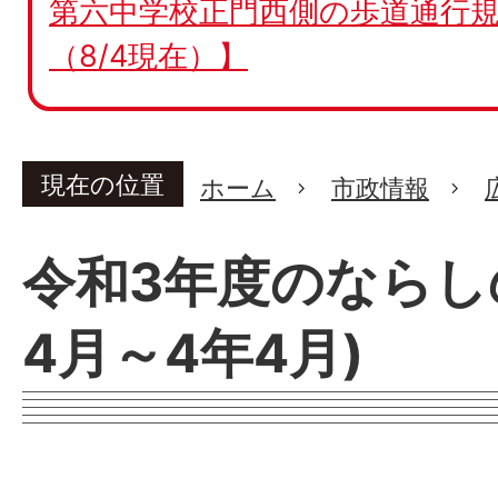
第六中学校正門西側の歩道通行規
（8/4現在）】
現在の位置
ホーム
市政情報
令和3年度のならし
4月～4年4月)