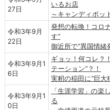
いるお店
27日
～キャンディポッ
発想の転換！コロナ
令和3年9月
す”
22日
御近所で“異国情緒発
ギョッ！何コレ？！
令和3年9月1
テーション”？！
6日
実籾の稲田に“巨大
「生涯学習」の楽
令和3年9月1
る
0日