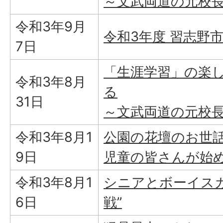
～文武両道の元校
令和3年9月
令和3年度 習志野
7日
「生涯学習」の楽
令和3年8月
る
31日
～文武両道の元校
令和3年8月1
公園の花壇のお世
9日
児童の皆さんが始
令和3年8月1
シニアとボーイスカ
6日
戦”