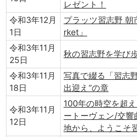
レゼント！
令和3年12月
プラッツ習志野 朝市「p
1日
rket」
令和3年11月
秋の習志野を学び
25日
令和3年11月
写真で綴る「習志野
18日
出迎え”の章
100年の時空を超
令和3年11月
ートーヴェン/交響
12日
地から、ようこそ