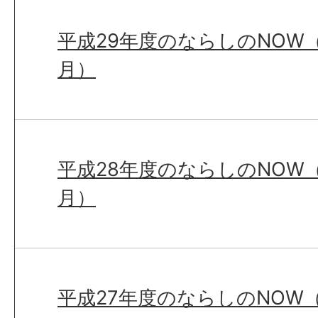
平成29年度のならしのNOW（
月）
平成28年度のならしのNOW（
月）
平成27年度のならしのNOW（