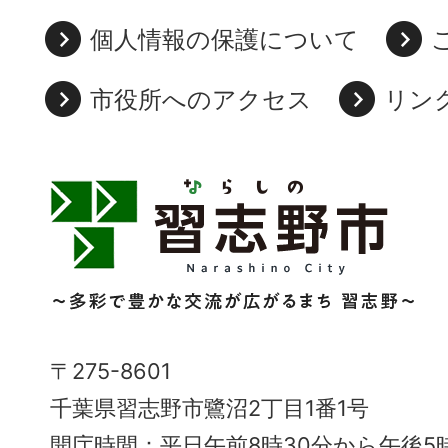
個人情報の保護について
市役所へのアクセス
リン
習
志
野
市
Narashino
〒275-8601
City
千葉県習志野市鷺沼2丁目1番1号
～
開庁時間：平日午前8時30分から午後