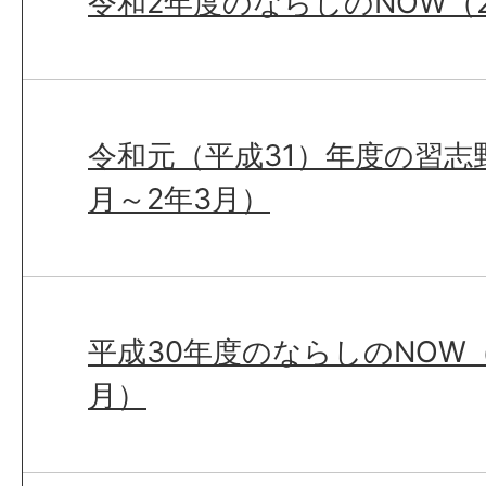
令和2年度のならしのNOW（2
令和元（平成31）年度の習志野
月～2年3月）
平成30年度のならしのNOW（
月）