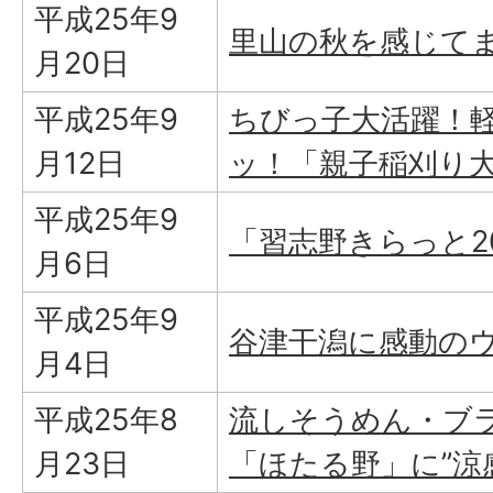
平成25年9
里山の秋を感じて
月20日
平成25年9
ちびっ子大活躍！
月12日
ッ！「親子稲刈り
平成25年9
「習志野きらっと2
月6日
平成25年9
谷津干潟に感動の
月4日
平成25年8
流しそうめん・ブ
月23日
「ほたる野」に”涼