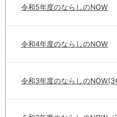
令和5年度のならしのNOW
令和4年度のならしのNOW
令和3年度のならしのNOW(3